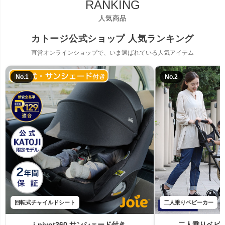
RANKING
人気商品
カトージ公式ショップ 人気ランキング
直営オンラインショップで、いま選ばれている人気アイテム
No.1
No.2
回転式チャイルドシート
二人乗りベビーカー
i-pivot360 サンシェード付き
二人乗りベビ