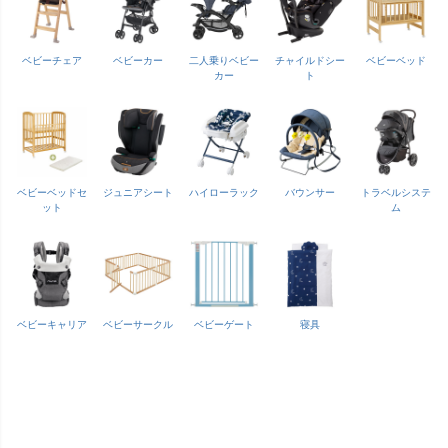
ベビーチェア
ベビーカー
二人乗りベビー
チャイルドシー
ベビーベッド
カー
ト
ベビーベッドセ
ジュニアシート
ハイローラック
バウンサー
トラベルシステ
ット
ム
ベビーキャリア
ベビーサークル
ベビーゲート
寝具