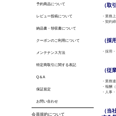
予約商品について
（取
レビュー投稿について
・業務上
・契約締
納品書・領収書について
（採
クーポンのご利用について
・採用・
メンテナンス方法
特定商取引に関する表記
（従
Q＆A
・業務連
・報酬（
保証規定
・人事・
お問い合わせ
（当
会員規約について