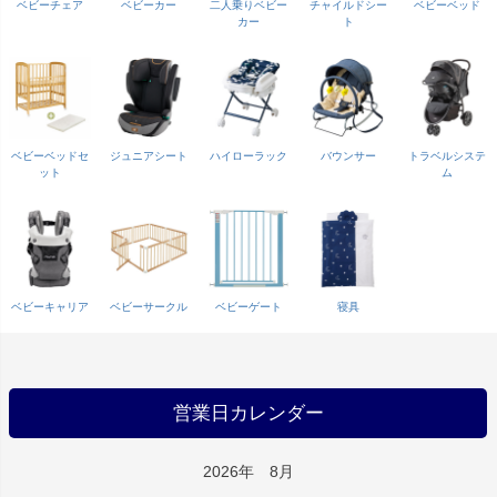
ベビーチェア
ベビーカー
二人乗りベビー
チャイルドシー
ベビーベッド
カー
ト
ベビーベッドセ
ジュニアシート
ハイローラック
バウンサー
トラベルシステ
ット
ム
ベビーキャリア
ベビーサークル
ベビーゲート
寝具
営業日カレンダー
2026年 8月