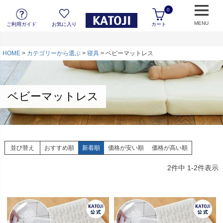
0
MENU
ご利用ガイド
お気に入り
カート
HOME
カテゴリーから選ぶ
寝具
ベビーマットレス
ベビーマットレス
並び替え
おすすめ順
新着順
価格が安い順
価格が高い順
2
件中
1
-
2
件表示