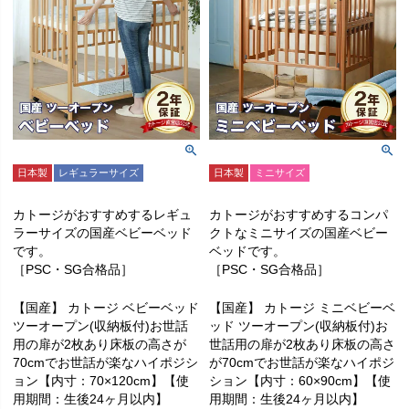
日本製
レギュラーサイズ
日本製
ミニサイズ
カトージがおすすめするレギュ
カトージがおすすめするコンパ
ラーサイズの国産ベビーベッド
クトなミニサイズの国産ベビー
です。
ベッドです。
［PSC・SG合格品］
［PSC・SG合格品］
【国産】 カトージ ベビーベッド
【国産】 カトージ ミニベビーベ
ツーオープン(収納板付)お世話
ッド ツーオープン(収納板付)お
用の扉が2枚あり床板の高さが
世話用の扉が2枚あり床板の高さ
70cmでお世話が楽なハイポジシ
が70cmでお世話が楽なハイポジ
ョン【内寸：70×120cm】【使
ション【内寸：60×90cm】【使
用期間：生後24ヶ月以内】
用期間：生後24ヶ月以内】