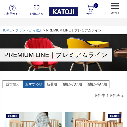
0
MENU
ご利用ガイド
お気に入り
カート
HOME
ブランドから選ぶ
PREMIUM LINE｜プレミアムライン
PREMIUM LINE｜プレミアムライン
並び替え
おすすめ順
新着順
価格が安い順
価格が高い順
5
件中
1
-
5
件表示