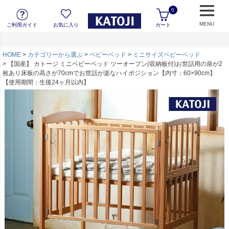
0
MENU
ご利用ガイド
お気に入り
カート
HOME
カテゴリーから選ぶ
ベビーベッド
ミニサイズベビーベッド
【国産】 カトージ ミニベビーベッド ツーオープン(収納板付)お世話用の扉が2
枚あり床板の高さが70cmでお世話が楽なハイポジション【内寸：60×90cm】
【使用期間：生後24ヶ月以内】