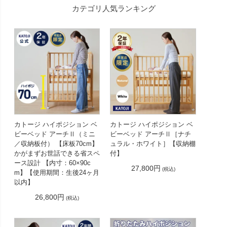
カテゴリ人気ランキング
カトージ ハイポジション ベ
カトージ ハイポジション ベ
ビーベッド アーチⅡ（ミニ
ビーベッド アーチⅡ［ナチ
／収納板付） 【床板70cm】
ュラル・ホワイト］【収納棚
かがまずお世話できる省スペ
付】
ース設計 【内寸：60×90c
27,800円
(税込)
m】【使用期間：生後24ヶ月
以内】
26,800円
(税込)