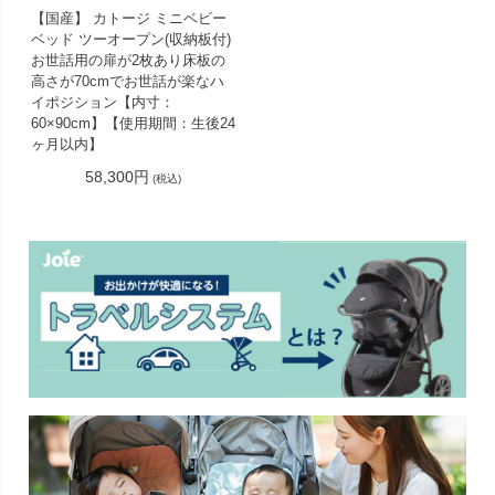
【国産】 カトージ ミニベビー
ベッド ツーオープン(収納板付)
お世話用の扉が2枚あり床板の
高さが70cmでお世話が楽なハ
イポジション【内寸：
60×90cm】【使用期間：生後24
ヶ月以内】
58,300円
(税込)