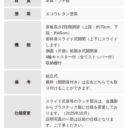
材 質
本体：ブナ材
塗 装
エコウレタン塗装
床板高さ2段階調節（上段：約70cm、下
段：約45cm）
前枠扉スライド式開閉（上下にスライド
機 能
します）
側面（片側）前開き式開閉扉
4輪キャスター付（全てストッパー付）
収納棚付
組立式
備 考
横枠（開閉扉付き）は左右どちらでも取
り付けることができます。
スライド式扉等のラッチ部分は、金属製
からプラスチック製に仕様を変更してお
仕様変更
ります。（2025年10月）
説明写真の一部は以前の仕様となりま
す。ご了承ください。