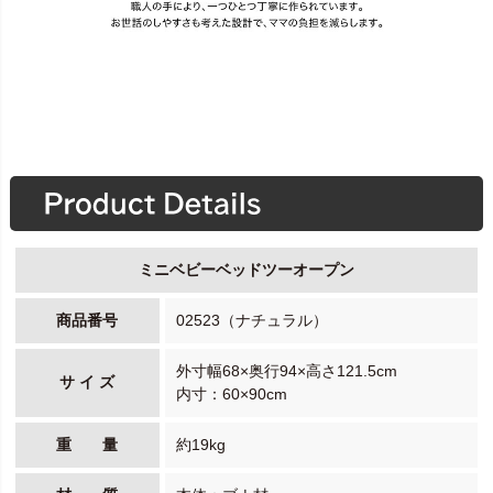
ミニベビーベッドツーオープン
商品番号
02523（ナチュラル）
外寸幅68×奥行94×高さ121.5cm
サ イ ズ
内寸：60×90cm
重 量
約19kg