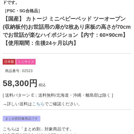
ドです。
［PSC・SG合格品］
【国産】 カトージ ミニベビーベッド ツーオープン
(収納板付)お世話用の扉が2枚あり床板の高さが70cm
でお世話が楽なハイポジション【内寸：60×90cm】
【使用期間：生後24ヶ月以内】
日本製
ミニサイズ
商品番号
02523
58,300
税込
送料パターン
E：送料無料/北海道・沖縄・離島部は除く
→詳しい送料は
こちら
でご確認ください。
まとめ割対象商品です
こちらは「まとめ割」対象商品です。