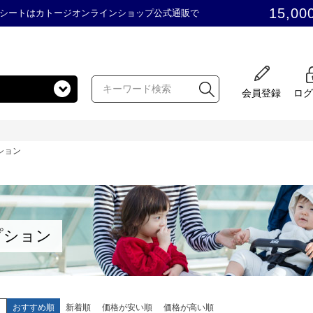
15,00
シートはカトージオンラインショップ公式通販で
会員登録
ログ
ション
プション
え
おすすめ順
新着順
価格が安い順
価格が高い順