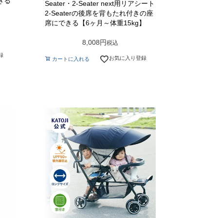
きる
Seater・2-Seater next用リアシート
2-Seaterの後席を背もたれ付きの座
席にできる【6ヶ月～体重15kg】
8,008
税込
録
お気に入り登録
カートに入れる