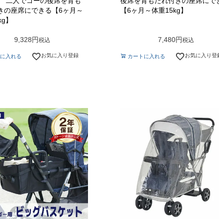
】 二人でゴーの後席を背も
後席を背もたれ付きの座席にで
きの座席にできる【6ヶ月～
【6ヶ月～体重15kg】
kg】
9,328
7,480
税込
税込
お気に入り登録
お気に入り登
に入れる
カートに入れる