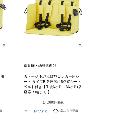
保育園・幼稚園向け
ー用
カトージ おさんぽワゴンカー用シ
ート タイプB 各座席に5点式シート
ベルト付き【生後6ヶ月～36ヶ月(各
座席15kgまで)】
14,080
税込
録
お気に入り登録
カートに入れる