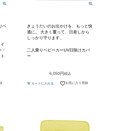
りベ
きょうだいのお出かけを、もっと快
適に。 大きく覆って、日差しから
しっかり守ります。
レイ
ー・
二人乗りベビーカーUV日除けカバ
スト
ー
6,050
税込
録
お気に入り登録
カートに入れる