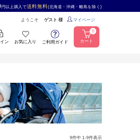
0
送料無料
円以上購入で
(北海道・沖縄・離島を除く)
ようこそ
ゲスト 様
マイページ
0
カート
イン
お気に入り
ご利用ガイド
9
件中
1
-
9
件表示