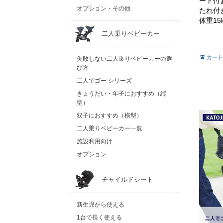
ート付
オプション・その他
たれ付
体重15
二人乗りベビーカー
カート
失敗しない二人乗りベビーカーの選
び方
二人でゴー シリーズ
きょうだい・年子におすすめ（縦
型）
双子におすすめ（横型）
二人乗りベビーカー一覧
施設利用向け
オプション
チャイルドシート
新生児から使える
1台で長く使える