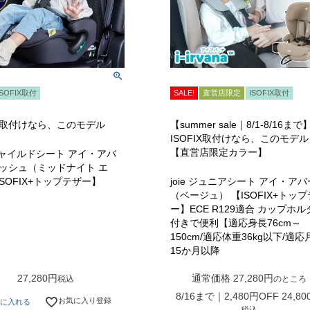
ISOFIX取付
SALE!
直営店限定
ISOFIX取付
IX取付けなら、このモデル
【summer sale｜8/1-8/16まで
ISOFIX取付けなら、このモデル
【直営店限定カラー】
 チャイルドシート アイ・アバ
メッシュ（ミッドナイト エ
SOFIX+トップテザー】
joie ジュニアシート アイ・ア
（ベージュ） 【ISOFIX+トッ
ー】ECE R129適合 カップホル
付きで便利【適応身長76cm～
150cm/適応体重36kg以下/適応
15か月以降
27,280
通常価格
27,280
税込
のところ
8/16まで｜2,480円OFF
24,80
お気に入り登録
に入れる