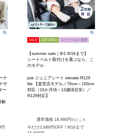
SALE!
直営店限定
シートベルト取付
】
【summer sale｜8/1-8/16まで】
シートベルト取付けを選ぶなら、こ
のモデル
バーナ
joie ジュニアシート elevate R129
プテザ
lite 【直営店モデル／76cm～150cm
ダー
対応（15か月頃～12歳頃目安）／
R129対応】
月齢
通常価格
18,480
のところ
0
今だけ2,680円OFF！8/16まで