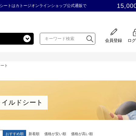
15,00
シートはカトージオンラインショップ公式通販で
会員登録
ログ
シート
ャイルドシート
え
おすすめ順
新着順
価格が安い順
価格が高い順