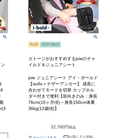
R129
ISOFIX取付
カトージがおすすめするjoieのチャ
ワン
イルド＆ジュニアシート
joie ジュニアシート アイ・ボールド
ト
【isofix＋テザーアンカー】 成長に
グネ
合わせてモードを切替 カップホル
合
ダー付きで便利【前向きのみ：身長
装着
76cm(15ヶ月頃)～身長150cm体重
(3
36kg(12歳頃)】
32,780
税込
お気に入り登録
カートに入れる