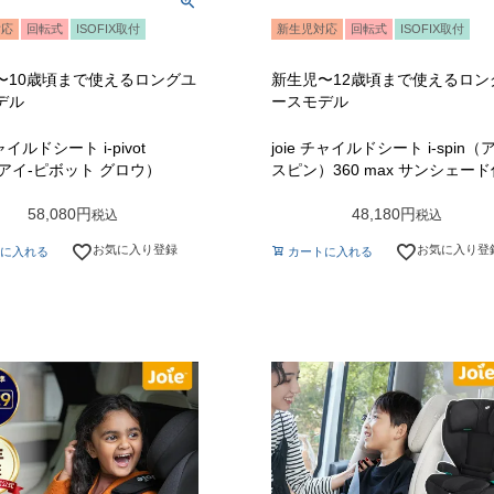
対応
回転式
ISOFIX取付
新生児対応
回転式
ISOFIX取付
〜10歳頃まで使えるロングユ
新生児〜12歳頃まで使えるロン
デル
ースモデル
チャイルドシート i-pivot
joie チャイルドシート i-spin（
（アイ-ピボット グロウ）
スピン）360 max サンシェー
58,080
48,180
税込
税込
お気に入り登録
お気に入り登
に入れる
カートに入れる