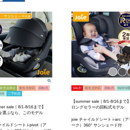
直営店限定
新生児対応
回転式
SALE!
新生児対応
回転式
ISOFI
X取付
ご予約品
【summer sale｜8/1-8/16まで
er sale｜8/1-8/16まで】
ロングセラーの回転式モデル
を選ぶなら、このモデル
joie チャイルドシート i-arc（
チャイルドシート i-pivot（ア
ーク）360° サンシェード付