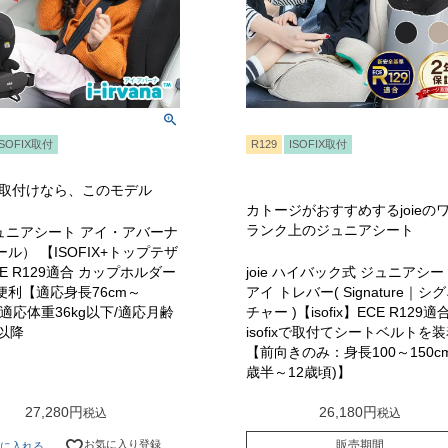
ISOFIX取付
R129
ISOFIX取付
IX取付けなら、このモデル
カトージがおすすめするjoieの
ランク上のジュニアシート
 ジュニアシート アイ・アバーナ
ル） 【ISOFIX+トップテザ
E R129適合 カップホルダー
joie ハイバック式 ジュニアシー
便利【適応身長76cm～
アイ トレバー( Signature｜シ
m/適応体重36kg以下/適応月齢
チャー )【isofix】ECE R129適
以降
isofixで取付てシートベルトを
【前向きのみ：身長100～150cm
歳半～12歳頃)】
27,280
26,180
税込
税込
お気に入り登録
販売期間
に入れる