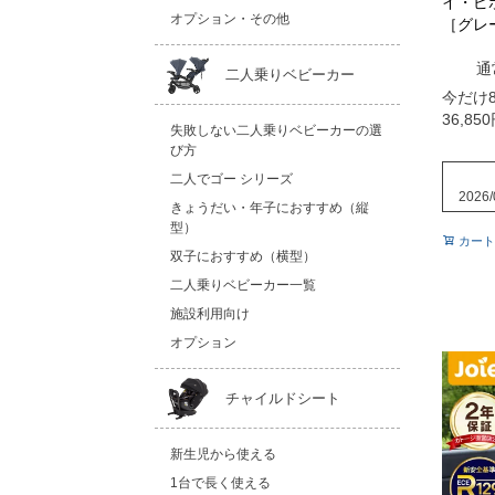
イ・ピ
オプション・その他
［グレ
通
二人乗りベビーカー
今だけ8
36,850
失敗しない二人乗りベビーカーの選
び方
二人でゴー シリーズ
2026/
きょうだい・年子におすすめ（縦
型）
カート
双子におすすめ（横型）
二人乗りベビーカー一覧
施設利用向け
オプション
チャイルドシート
新生児から使える
1台で長く使える