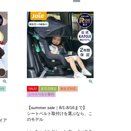
X取付
SALE!
直営店限定
新生児対応
シートベルト取付
】
【summer sale｜8/1-8/16まで】
シートベルト取付けを選ぶなら、こ
のモデル
アイア