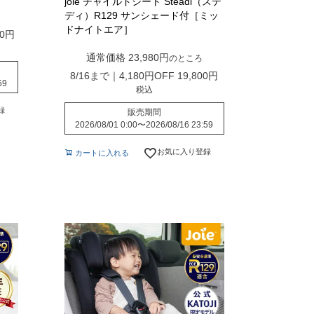
joie チャイルドシート Steadi（ステ
ディ）R129 サンシェード付［ミッ
ドナイトエア］
0
通常価格
23,980
のところ
8/16まで｜4,180円OFF
19,800
59
税込
録
販売期間
2026/08/01 0:00
〜
2026/08/16 23:59
お気に入り登録
カートに入れる