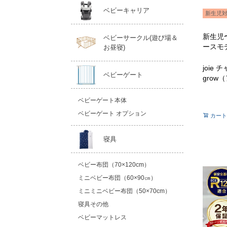
ベビーキャリア
新生児
新生児
ベビーサークル(遊び場＆
ースモ
お昼寝)
joie 
ベビーゲート
grow
ベビーゲート本体
ベビーゲート オプション
カート
寝具
ベビー布団（70×120cm）
ミニベビー布団（60×90㎝）
ミニミニベビー布団（50×70cm）
寝具その他
ベビーマットレス