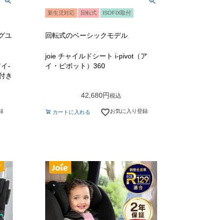
新生児対応
回転式
ISOFIX取付
グユ
回転式のベーシックモデル
joie チャイルドシート i-pivot（ア
アイ-
イ・ピボット）360
ド付き
42,680
税込
録
お気に入り登録
カートに入れる