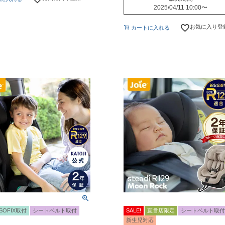
2025/04/11 10:00
〜
お気に入り登
カートに入れる
ISOFIX取付
シートベルト取付
SALE!
直営店限定
シートベルト取付
新生児対応