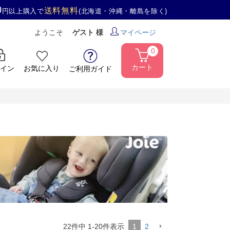
0
送料無料
円以上購入で
(北海道・沖縄・離島を除く)
ようこそ
ゲスト 様
マイページ
0
カート
イン
お気に入り
ご利用ガイド
22
件中
1
-
20
件表示
1
2