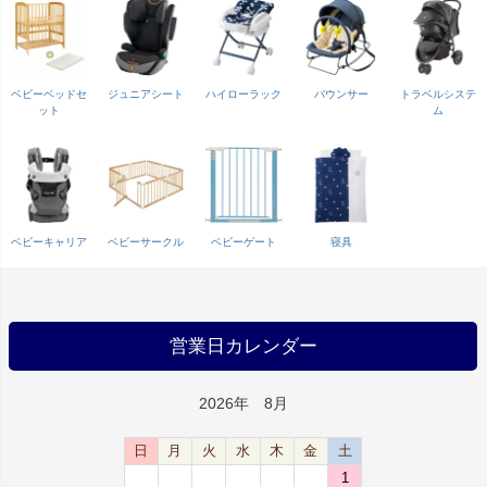
ベビーベッドセ
ジュニアシート
ハイローラック
バウンサー
トラベルシステ
ット
ム
ベビーキャリア
ベビーサークル
ベビーゲート
寝具
営業日カレンダー
2026年 8月
日
月
火
水
木
金
土
1