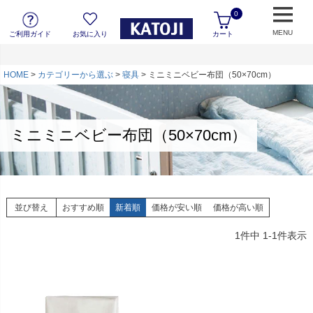
0
MENU
ご利用ガイド
お気に入り
カート
HOME
カテゴリーから選ぶ
寝具
ミニミニベビー布団（50×70cm）
ミニミニベビー布団（50×70cm）
並び替え
おすすめ順
新着順
価格が安い順
価格が高い順
1
件中
1
-
1
件表示