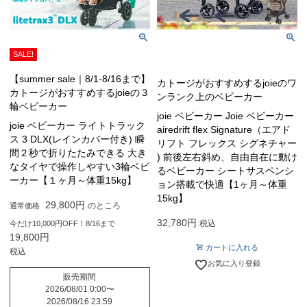
SALE!
【summer sale｜8/1-8/16まで】
カトージがおすすめするjoieのワ
カトージがおすすめするjoieの３
ンランク上のベビーカー
輪ベビーカー
joie ベビーカー Joie ベビーカー
joie ベビーカー ライトトラック
airedrift flex Signature（エアド
ス 3 DLX(レインカバー付き) 瞬
リフト フレックス シグネチャー
間２秒で折りたたみできる 大き
) 前後左右斜め、自由自在に動け
なタイヤで操作しやすい3輪ベビ
るベビーカー シートサスペンシ
ーカー【１ヶ月～体重15kg】
ョン搭載で快適【1ヶ月～体重
15kg】
29,800
のところ
通常価格
32,780
税込
今だけ10,000円OFF！8/16まで
19,800
カートに入れる
税込
お気に入り登録
販売期間
2026/08/01 0:00
〜
2026/08/16 23:59