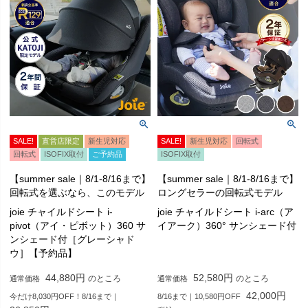
SALE!
直営店限定
新生児対応
SALE!
新生児対応
回転式
回転式
ISOFIX取付
ご予約品
ISOFIX取付
【summer sale｜8/1-8/16まで】
【summer sale｜8/1-8/16まで】
回転式を選ぶなら、このモデル
ロングセラーの回転式モデル
joie チャイルドシート i-
joie チャイルドシート i-arc（ア
pivot（アイ・ピボット）360 サ
イアーク）360° サンシェード付
ンシェード付［グレーシャド
ウ］【予約品】
44,880
52,580
のところ
のところ
通常価格
通常価格
42,000
今だけ8,030円OFF！8/16まで｜
8/16まで｜10,580円OFF