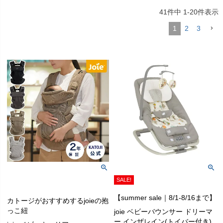
41
件中
1
-
20
件表示
1
2
3
SALE!
【summer sale｜8/1-8/16まで】
カトージがおすすめするjoieの抱
っこ紐
joie ベビーバウンサー ドリーマ
ー インザレイン(トイバー付き)