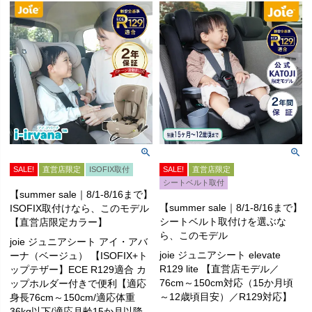
SALE!
直営店限定
ISOFIX取付
SALE!
直営店限定
シートベルト取付
【summer sale｜8/1-8/16まで】
【summer sale｜8/1-8/16まで】
ISOFIX取付けなら、このモデル
シートベルト取付けを選ぶな
【直営店限定カラー】
ら、このモデル
joie ジュニアシート アイ・アバ
joie ジュニアシート elevate
ーナ（ベージュ） 【ISOFIX+ト
R129 lite 【直営店モデル／
ップテザー】ECE R129適合 カ
76cm～150cm対応（15か月頃
ップホルダー付きで便利【適応
～12歳頃目安）／R129対応】
身長76cm～150cm/適応体重
36kg以下/適応月齢15か月以降