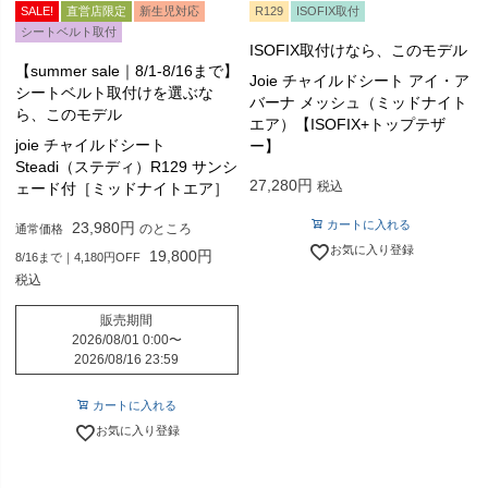
SALE!
直営店限定
新生児対応
R129
ISOFIX取付
シートベルト取付
ISOFIX取付けなら、このモデル
【summer sale｜8/1-8/16まで】
Joie チャイルドシート アイ・ア
シートベルト取付けを選ぶな
バーナ メッシュ（ミッドナイト
ら、このモデル
エア）【ISOFIX+トップテザ
joie チャイルドシート
ー】
Steadi（ステディ）R129 サンシ
27,280
税込
ェード付［ミッドナイトエア］
カートに入れる
23,980
のところ
通常価格
お気に入り登録
19,800
8/16まで｜4,180円OFF
税込
販売期間
2026/08/01 0:00
〜
2026/08/16 23:59
カートに入れる
お気に入り登録