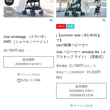
SALE!
軽量
j【summer sale｜8/1-8/16ま
Joie smabaggi （スマバギ）
で】
4WD ［シェール｜ベージュ］
oieの軽量ベビーカー
43,780
税込
Joie ベビーカー aireskip lite（エ
アスキップ ライト）［背面式］
販売期間
2026/05/14 10:00
〜
21,780
のところ
通常価格
19,250
8/16まで｜2,530円OFF
カートに入れる
税込
お気に入り登録
販売期間
2026/08/01 0:00
〜
2026/08/16 23:59
カートに入れる