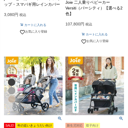
Joie 二人乗りベビーカー
ップ・スマバギ用レインカバー
Versiti（バーシティ）【選べる2
色】
3,080
税込
107,800
税込
カートに入れる
お気に入り登録
カートに入れる
お気に入り登録
SALE!
年の近いきょうだい向け
新生児対応
双子向け