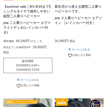
【summer sale｜8/1-8/16まで】
新生児から使える横型二人乗り
シングルタイヤで操作しやすい
ベビーカーです。
縦型二人乗りベビーカー
joie ２人乗りベビーカー エアツ
joie 二人乗りベビーカー エヴァ
イン ［レインカバー付き］
ライトデュオ(レインカバー付
き)
49,280
34,980
のところ
税込
通常価格
39,800
8/16まで｜9,480円OFF
カートに入れる
税込
お気に入り登録
販売期間
2026/08/01 0:00
〜
2026/08/16 23:59
カートに入れる
お気に入り登録