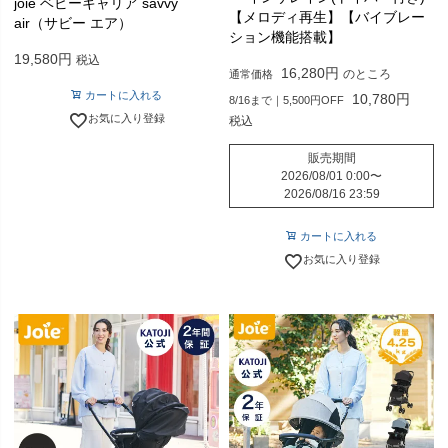
joie ベビーキャリア savvy
【メロディ再生】【バイブレー
air（サビー エア）
ション機能搭載】
19,580
税込
16,280
のところ
通常価格
カートに入れる
10,780
8/16まで｜5,500円OFF
お気に入り登録
税込
販売期間
2026/08/01 0:00
〜
2026/08/16 23:59
カートに入れる
お気に入り登録