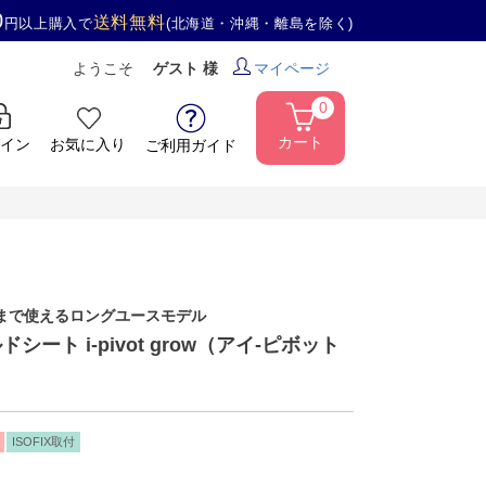
0
送料無料
円以上購入で
(北海道・沖縄・離島を除く)
ようこそ
ゲスト 様
マイページ
0
カート
イン
お気に入り
ご利用ガイド
頃まで使えるロングユースモデル
ルドシート i-pivot grow（アイ-ピボット
ISOFIX取付