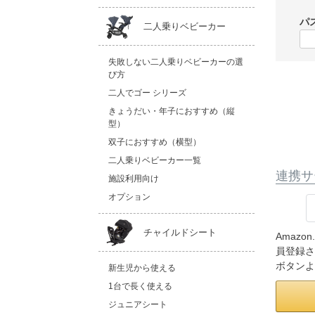
パ
二人乗りベビーカー
失敗しない二人乗りベビーカーの選
び方
二人でゴー シリーズ
きょうだい・年子におすすめ（縦
型）
双子におすすめ（横型）
二人乗りベビーカー一覧
連携サ
施設利用向け
オプション
チャイルドシート
Amaz
員登録さ
ボタンよ
新生児から使える
1台で長く使える
ジュニアシート