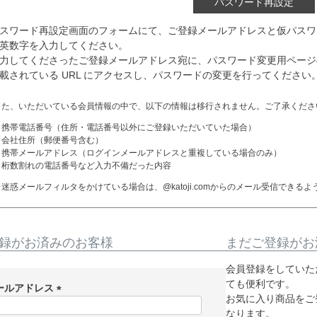
パスワード再設定
スワード再設定画面のフォームにて、ご登録メールアドレスと仮パスワ
英数字を入力してください。
力してくださったご登録メールアドレス宛に、パスワード変更用ページの
載されている URL にアクセスし、パスワードの変更を行ってください
また、いただいている会員情報の中で、以下の情報は移行されません。ご了承くださ
・携帯電話番号（住所・電話番号以外にご登録いただいていた場合）
・会社住所（郵便番号含む）
・携帯メールアドレス（ログインメールアドレスと重複している場合のみ）
・桁数割れの電話番号など入力不備だった内容
※迷惑メールフィルタをかけている場合は、@katoji.comからのメール受信でき
録がお済みのお客様
まだご登録がお
会員登録をしていた
ても便利です。
ールアドレス
お気に入り商品をご
(
なります。