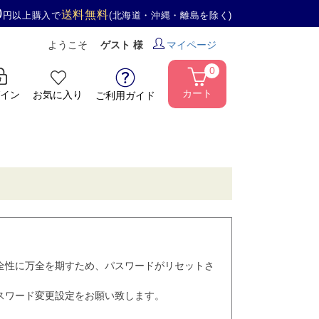
0
送料無料
円以上購入で
(北海道・沖縄・離島を除く)
ようこそ
ゲスト 様
マイページ
0
カート
イン
お気に入り
ご利用ガイド
全性に万全を期すため、パスワードがリセットさ
スワード変更設定をお願い致します。