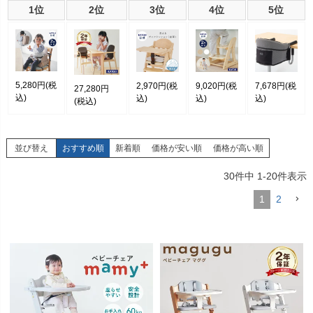
1位
2位
3位
4位
5位
5,280円
(税
2,970円
(税
9,020円
(税
7,678円
(税
27,280円
込)
込)
込)
込)
(税込)
並び替え
おすすめ順
新着順
価格が安い順
価格が高い順
30
件中
1
-
20
件表示
1
2