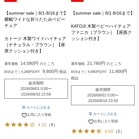
【summer sale｜8/1-8/16まで】
【summer sale｜8/1-8/16まで】
横幅ワイドな折りたたみベビー
チェア
KATOJI 木製ベビーハイチェア
ファニカ［ブラウン］【座面ク
カトージ 木製ワイドハイチェア
ッション付き】
［ナチュラル・ブラウン］【座
席クッション付き】
14,080
21,780
のところ
のところ
通常価格
通常価格
9,800
11,800
税込
8/16まで｜4,280円OFF
8/16まで｜9,980円OFF
税込
販売期間
2026/08/01 0:00
〜
販売期間
2026/08/16 23:59
2026/08/01 0:00
〜
2026/08/16 23:59
カートに入れる
カートに入れる
お気に入り登録
お気に入り登録
4.22
（9）
4.50
（2）