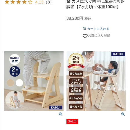
全 ガス圧式で簡単に座席の高さ
4.13
（8）
調節【7ヶ月頃～体重100kg】
38,280
税込
カートに入れる
お気に入り登録
SALE!