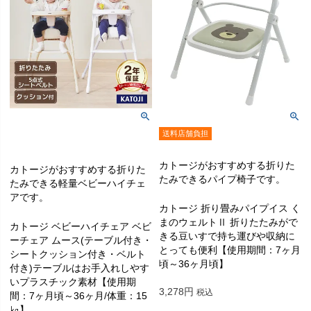
送料店舗負担
カトージがおすすめする折りた
カトージがおすすめする折りた
たみできるパイプ椅子です。
たみできる軽量ベビーハイチェ
アです。
カトージ 折り畳みパイプイス く
まのウェルトⅡ 折りたたみがで
カトージ ベビーハイチェア ベビ
きる豆いすで持ち運びや収納に
ーチェア ムース(テーブル付き・
とっても便利【使用期間：7ヶ月
シートクッション付き・ベルト
頃～36ヶ月頃】
付き)テーブルはお手入れしやす
いプラスチック素材【使用期
3,278
税込
間：7ヶ月頃～36ヶ月/体重：15
㎏】