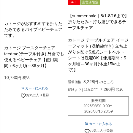
SALE!
直営店限定
【summer sale｜8/1-8/16まで】
折りたたみ・持ち運びできるテ
カトージがおすすめする折りた
ーブルチェア
たみできるパイプベビーチェア
です。
カトージ テーブルチェア イージ
ーフィット (収納袋付き) 立ち上
カトージ ブースターチェア
がりを防ぐ5点式シートベルト
feedme(テーブル付き) 外食でも
シートは洗濯OK【使用期間：5
使えるベビーチェア【使用期
ヶ月頃～36ヶ月(体重15kgま
間：6ヶ月頃～36ヶ月】
で)】
10,780
税込
8,228
のところ
通常価格
カートに入れる
7,260
税込
8/16まで｜11％OFF
お気に入り登録
販売期間
2026/08/01 0:00
〜
2026/08/16 23:59
カートに入れる
お気に入り登録