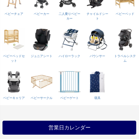
ベビーチェア
ベビーカー
二人乗りベビー
チャイルドシー
ベビーベッド
カー
ト
ベビーベッドセ
ジュニアシート
ハイローラック
バウンサー
トラベルシステ
ット
ム
ベビーキャリア
ベビーサークル
ベビーゲート
寝具
営業日カレンダー