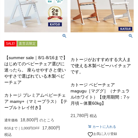
SALE!
直営店限定
【summer sale｜8/1-8/16まで】
カトージがおすすめする大人ま
はじめてのベビーチェア選びに
で使える木製ベビーハイチェア
迷ったら。 座らせやすさと使い
です。
やすさで選ばれている木製ベビ
ーチェア
カトージ ベビーチェア
magugu［マググ］（ナチュラ
カトージ プレミアムベビーチェ
ル/ホワイト）【使用期間：7ヶ
ア mamy+（マミープラス）【テ
月頃～体重60kg】
ーブルトレイ付き】
21,780
税込
18,800
のところ
通常価格
カートに入れる
17,800
8/16まで｜1,000円OFF
お気に入り登録
税込