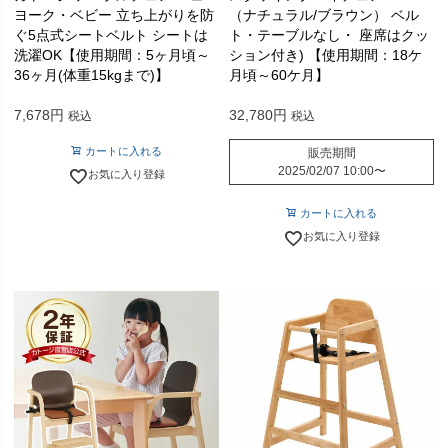
ヨーク・ベビー 立ち上がりを防
（ナチュラル/ブラウン） ベル
ぐ5点式シートベルト シートは
ト・テーブルなし・ 座席はクッ
洗濯OK【使用期間：5ヶ月頃～
ション付き) 【使用期間：18ケ
36ヶ月(体重15kgまで)】
月頃～60ケ月】
7,678
32,780
税込
税込
カートに入れる
販売期間
2025/02/07 10:00
〜
お気に入り登録
カートに入れる
お気に入り登録