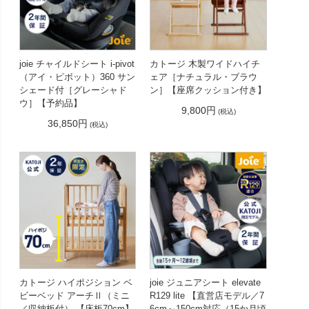
joie チャイルドシート i-pivot
カトージ 木製ワイドハイチ
（アイ・ピボット）360 サン
ェア［ナチュラル・ブラウ
シェード付［グレーシャド
ン］【座席クッション付き】
ウ］【予約品】
9,800円
(税込)
36,850円
(税込)
カトージ ハイポジション ベ
joie ジュニアシート elevate
ビーベッド アーチⅡ（ミニ
R129 lite 【直営店モデル／7
／収納板付） 【床板70cm】
6cm～150cm対応（15か月頃