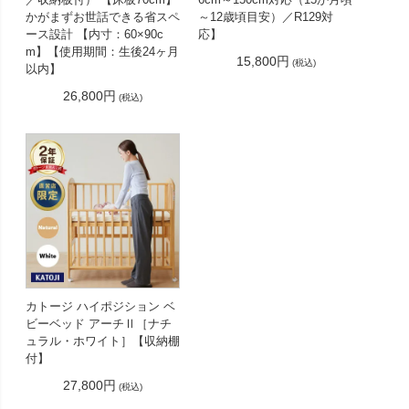
かがまずお世話できる省スペ
～12歳頃目安）／R129対
ース設計 【内寸：60×90c
応】
m】【使用期間：生後24ヶ月
15,800円
(税込)
以内】
26,800円
(税込)
カトージ ハイポジション ベ
ビーベッド アーチⅡ［ナチ
ュラル・ホワイト］【収納棚
付】
27,800円
(税込)