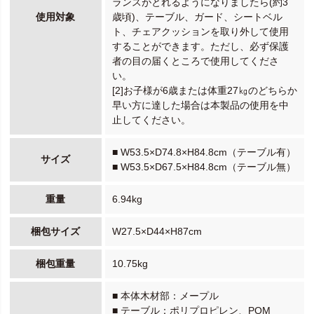
ランスがとれるようになりましたら(約3
使用対象
歳頃)、テーブル、ガード、シートベル
ト、チェアクッションを取り外して使用
することができます。ただし、必ず保護
者の目の届くところで使用してくださ
い。
[2]お子様が6歳または体重27㎏のどちらか
早い方に達した場合は本製品の使用を中
止してください。
■ W53.5×D74.8×H84.8cm（テーブル有）
サイズ
■ W53.5×D67.5×H84.8cm（テーブル無）
重量
6.94kg
梱包サイズ
W27.5×D44×H87cm
梱包重量
10.75kg
■ 本体木材部：メープル
■ テーブル：ポリプロピレン、POM