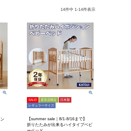
14
件中
1
-
14
件表示
SALE!
直営店限定
日本製
レギュラーサイズ
】
【summer sale｜8/1-8/16まで】
コン
折りたたみが出来るハイタイプベビ
ーベッド