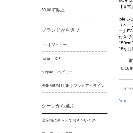
ISOF
【直営
30,001円以上
joie
（ベージ
ブランドから選ぶ
ー】EC
付きで
150c
joie｜ジョイー
15か月
nuna｜ヌナ
通
8/16
hugme｜ハグミー
PREMIUM LINE｜プレミアムライン
2026/
カート
シーンから選ぶ
出産前にそろえておきたいもの