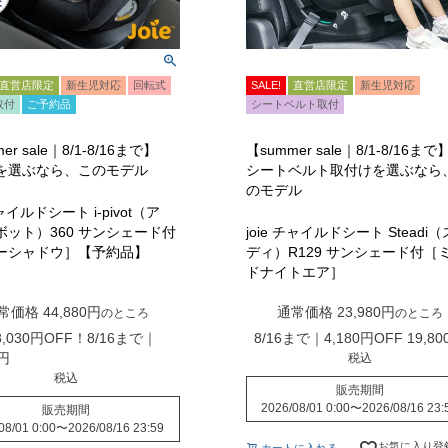
直営店限定
新生児対応
回転式
SALE!
直営店限定
新生児対応
X取付
ご予約品
シートベルト取付
er sale｜8/1-8/16まで】
【summer sale｜8/1-8/16まで
を選ぶなら、このモデル
シートベルト取付けを選ぶなら
のモデル
チャイルドシート i-pivot（ア
ボット）360 サンシェード付
joie チャイルドシート Steadi
ーシャドウ］【予約品】
ディ）R129 サンシェード付［
ドナイトエア］
常価格
44,880
通常価格
23,980
のところ
のところ
,030円OFF！8/16まで｜
8/16まで｜4,180円OFF
19,80
税込
税込
販売期間
2026/08/01 0:00
〜
2026/08/16 23:
販売期間
08/01 0:00
〜
2026/08/16 23:59
お気に入り登
カートに入れる