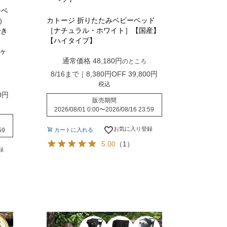
ーベ
カトージ 折りたたみベビーベッド
）
［ナチュラル・ホワイト］【国産】
でき
【ハイタイプ】
4ヶ
通常価格
48,180
のところ
8/16まで｜8,380円OFF
39,800
税込
0
販売期間
2026/08/01 0:00
〜
2026/08/16 23:59
お気に入り登録
59
カートに入れる
5.00
（1）
録