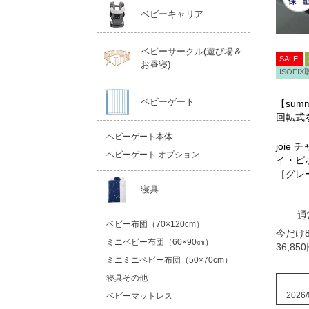
ベビーキャリア
ベビーサークル(遊び場＆
SALE!
お昼寝)
ISOFI
ベビーゲート
【summ
回転式
ベビーゲート本体
joie 
ベビーゲート オプション
イ・ピ
［グレ
寝具
通
ベビー布団（70×120cm）
今だけ8
ミニベビー布団（60×90㎝）
36,850
ミニミニベビー布団（50×70cm）
寝具その他
2026/
ベビーマットレス