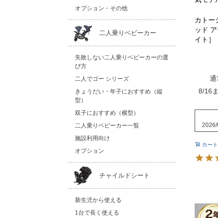
オプション・その他
カトー
ッド 
二人乗りベビーカー
イト］
失敗しない二人乗りベビーカーの選
び方
通
二人でゴー シリーズ
8/16
きょうだい・年子におすすめ（縦
型）
双子におすすめ（横型）
2026/
二人乗りベビーカー一覧
施設利用向け
カート
オプション
チャイルドシート
新生児から使える
1台で長く使える