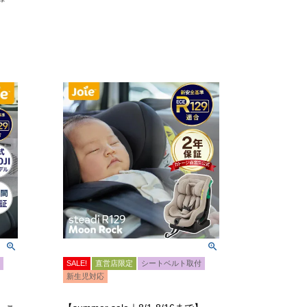
SALE!
直営店限定
シートベルト取付
新生児対応
】