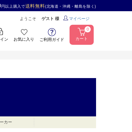
0
送料無料
円以上購入で
(北海道・沖縄・離島を除く)
ようこそ
ゲスト 様
マイページ
0
カート
イン
お気に入り
ご利用ガイド
ーカー