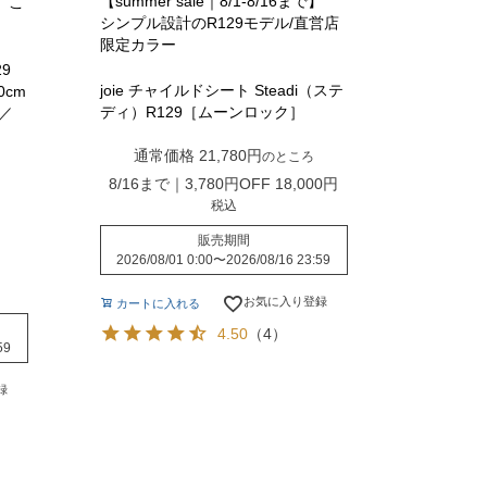
【summer sale｜8/1-8/16まで】
、こ
シンプル設計のR129モデル/直営店
限定カラー
29
joie チャイルドシート Steadi（ステ
0cm
ディ）R129［ムーンロック］
／
通常価格
21,780
のところ
8/16まで｜3,780円OFF
18,000
税込
販売期間
2026/08/01 0:00
〜
2026/08/16 23:59
お気に入り登録
カートに入れる
4.50
（4）
59
録