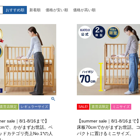
え
おすすめ順
新着順
価格が安い順
価格が高い順
直営店限定
レギュラーサイズ
SALE!
直営店限定
ミニサイズ
er sale｜8/1-8/16まで】
【summer sale｜8/1-8/16まで
0cmで、かがまずお世話。ベ
床板70cmでかがまずお世話。
ッドカテゴリ売上No.1*の人
パクトに置けるミニサイズ。
ル。