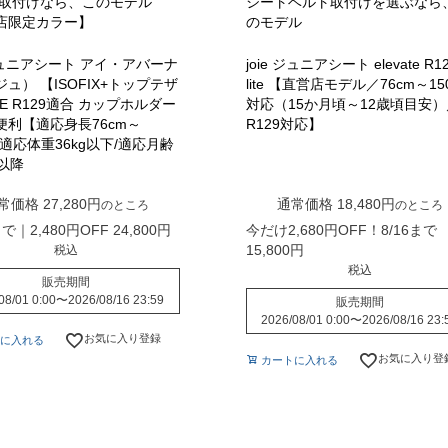
IX取付けなら、このモデル
シートベルト取付けを選ぶなら
店限定カラー】
のモデル
 ジュニアシート アイ・アバーナ
joie ジュニアシート elevate R1
ュ） 【ISOFIX+トップテザ
lite 【直営店モデル／76cm～15
E R129適合 カップホルダー
対応（15か月頃～12歳頃目安）
便利【適応身長76cm～
R129対応】
m/適応体重36kg以下/適応月齢
以降
常価格
27,280
通常価格
18,480
のところ
のところ
まで｜2,480円OFF
24,800
今だけ2,680円OFF！8/16まで
15,800
税込
税込
販売期間
08/01 0:00
〜
2026/08/16 23:59
販売期間
2026/08/01 0:00
〜
2026/08/16 23:
お気に入り登録
に入れる
お気に入り登
カートに入れる