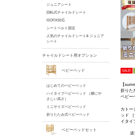
ジュニアシート
回転式チャイルドシート
ISOFIX対応
シートベルト固定
人気のチャイルドシート& ジュニア
シート
チャイルドシート用オプション
ベビーベッド
SALE!
【summ
はじめてのベビーベッド
折りた
ハイタイプベビーベッド （腰にや
ベビー
さしい高さ）
ミニサイズベビーベッド
カトー
折りたたみ式ベビーベッド
ッド 
イタイ
ベビーベッドセット
通