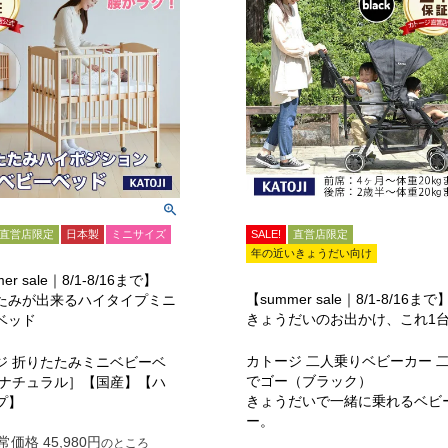
直営店限定
日本製
ミニサイズ
SALE!
直営店限定
年の近いきょうだい向け
er sale｜8/1-8/16まで】
【summer sale｜8/1-8/16まで
たみが出来るハイタイプミニ
きょうだいのお出かけ、これ1
ベッド
カトージ 二人乗りベビーカー 
ジ 折りたたみミニベビーベ
でゴー（ブラック）
［ナチュラル］【国産】【ハ
きょうだいで一緒に乗れるベビ
プ】
ー。
常価格
45,980
のところ