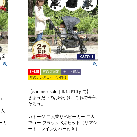
SALE!
直営店限定
セット商品
年の近いきょうだい向け
】
【summer sale｜8/1-8/16まで】
台。
きょうだいのお出かけ、これで全部
そろう。
二人
カトージ 二人乗りベビーカー 二人
ーカ
でゴー ブラック 3点セット［リアシ
ート・レインカバー付き］