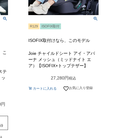
R129
ISOFIX取付
ISOFIX取付けなら、このモデル
】
、こ
Joie チャイルドシート アイ・アバ
ーナ メッシュ（ミッドナイト エ
ア）【ISOFIX+トップテザー】
（ステ
ミッ
27,280
税込
お気に入り登録
カートに入れる
0
59
録