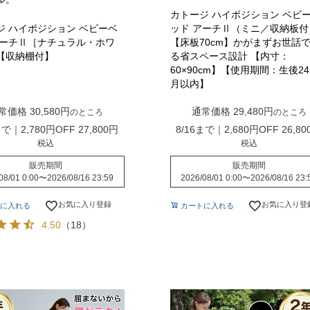
カトージ ハイポジション ベビ
ジ ハイポジション ベビーベ
ッド アーチⅡ（ミニ／収納板付
アーチⅡ［ナチュラル・ホワ
【床板70cm】かがまずお世話
【収納棚付】
る省スペース設計 【内寸：
60×90cm】【使用期間：生後2
月以内】
常価格
30,580
通常価格
29,480
のところ
のところ
まで｜2,780円OFF
27,800
8/16まで｜2,680円OFF
26,80
税込
税込
販売期間
販売期間
08/01 0:00
〜
2026/08/16 23:59
2026/08/01 0:00
〜
2026/08/16 23:
お気に入り登録
お気に入り登
に入れる
カートに入れる
4.50
（18）