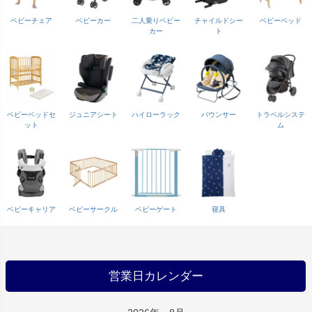
ベビーチェア
ベビーカー
二人乗りベビー
チャイルドシー
ベビーベッド
カー
ト
ベビーベッドセ
ジュニアシート
ハイローラック
バウンサー
トラベルシステ
ット
ム
ベビーキャリア
ベビーサークル
ベビーゲート
寝具
営業日カレンダー