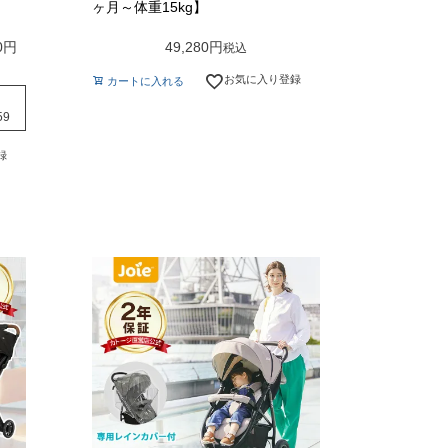
ヶ月～体重15kg】
0
49,280
税込
お気に入り登録
カートに入れる
59
録