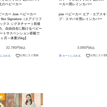
上のベビーカー
ーカー用レインカバー
ベビーカー Joie ベビーカー
joie ベビーカー エア・エアスキ
ift flex Signature（エアドリフ
プ・スマバギ用レインカバー
ックス シグネチャー ) 前後
め、自由自在に動けるベビー
シートサスペンション搭載で
ヶ月～体重15kg】
32,780
3,080
税込
税込
お気に入り登録
お気に入り登
に入れる
カートに入れる