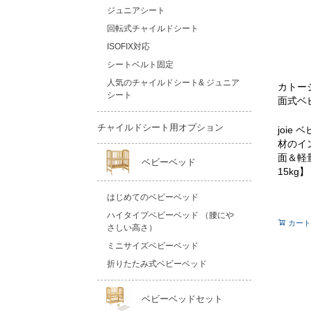
ジュニアシート
回転式チャイルドシート
ISOFIX対応
シートベルト固定
人気のチャイルドシート& ジュニア
カトー
シート
面式ベ
チャイルドシート用オプション
joie
材のイ
面＆軽
ベビーベッド
15kg】
はじめてのベビーベッド
ハイタイプベビーベッド （腰にや
カート
さしい高さ）
ミニサイズベビーベッド
折りたたみ式ベビーベッド
ベビーベッドセット