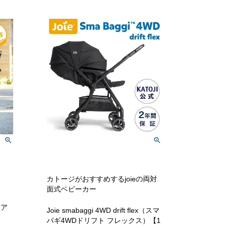
】
カトージがおすすめするjoieの両対
面式ベビーカー
エア
Joie smabaggi 4WD drift flex（スマ
バギ4WDドリフト フレックス）【1