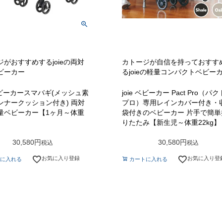
ジがおすすめするjoieの両対
カトージが自信を持っておすす
ビーカー
るjoieの軽量コンパクトベビー
 ベビーカースマバギ(メッシュ素
joie ベビーカー Pact Pro（パク
ンナークッション付き) 両対
プロ）専用レインカバー付き・
量ベビーカー【1ヶ月～体重
袋付きのベビーカー 片手で簡単
りたたみ【新生児～体重22kg】
30,580
30,580
税込
税込
お気に入り登録
お気に入り登
に入れる
カートに入れる