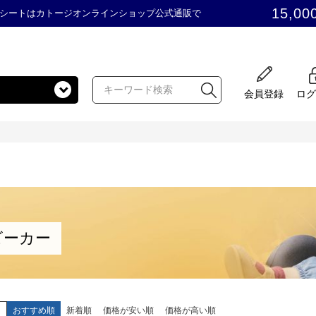
15,00
シートはカトージオンラインショップ公式通販で
会員登録
ログ
ビーカー
え
おすすめ順
新着順
価格が安い順
価格が高い順