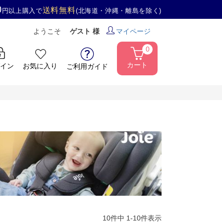
0
送料無料
円以上購入で
(北海道・沖縄・離島を除く)
ようこそ
ゲスト 様
マイページ
0
カート
イン
お気に入り
ご利用ガイド
10
件中
1
-
10
件表示