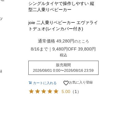
シングルタイヤで操作しやすい 縦
型二人乗りベビーカー
ッ
joie 二人乗りベビーカー エヴァライ
トデュオ(レインカバー付き)
通常価格
49,280
のところ
8/16まで｜9,480円OFF
39,800
税込
販売期間
2026/08/01 0:00
〜
2026/08/16 23:59
録
お気に入り登録
カートに入れる
5.00
（1）