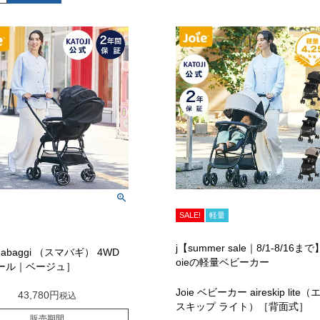
SALE!
軽量
j【summer sale｜8/1-8/16まで
smabaggi （スマバギ） 4WD
oieの軽量ベビーカー
ール｜ベージュ］
Joie ベビーカー aireskip lite（
43,780
税込
スキップ ライト）［背面式］
販売期間