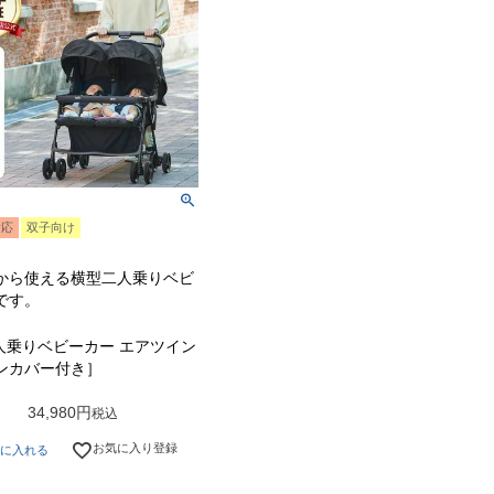
対応
双子向け
から使える横型二人乗りベビ
です。
 ２人乗りベビーカー エアツイン
ンカバー付き］
34,980
税込
お気に入り登録
に入れる