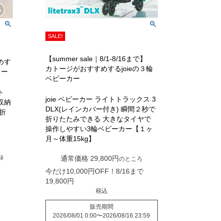
SALE!
【summer sale｜8/1-8/16まで】
めす
カトージがおすすめするjoieの３輪
カー
ベビーカー
ト
joie ベビーカー ライトトラックス 3
収納
DLX(レインカバー付き) 瞬間２秒で
折
折りたたみできる 大きなタイヤで
操作しやすい3輪ベビーカー【１ヶ
月～体重15kg】
録
通常価格
29,800
のところ
今だけ10,000円OFF！8/16まで
19,800
税込
販売期間
2026/08/01 0:00
〜
2026/08/16 23:59