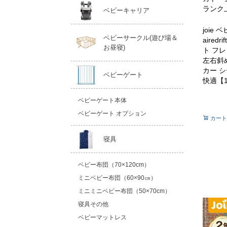
ランク
ベビーキャリア
joie 
ベビーサークル(遊び場＆
airedr
お昼寝)
ト フレ
左右斜
カー 
ベビーゲート
快適【1
ベビーゲート本体
ベビーゲート オプション
カート
寝具
ベビー布団（70×120cm）
ミニベビー布団（60×90㎝）
ミニミニベビー布団（50×70cm）
寝具その他
ベビーマットレス