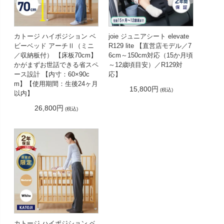
カトージ ハイポジション ベ
joie ジュニアシート elevate
ビーベッド アーチⅡ（ミニ
R129 lite 【直営店モデル／7
／収納板付） 【床板70cm】
6cm～150cm対応（15か月頃
かがまずお世話できる省スペ
～12歳頃目安）／R129対
ース設計 【内寸：60×90c
応】
m】【使用期間：生後24ヶ月
15,800円
(税込)
以内】
26,800円
(税込)
カトージ ハイポジション ベ