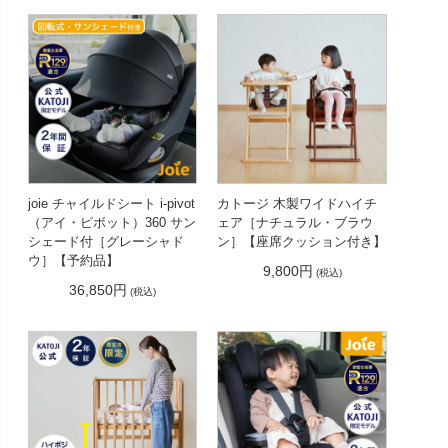
joie チャイルドシート i-pivot
カトージ 木製ワイドハイチ
（アイ・ピボット）360 サン
ェア［ナチュラル・ブラウ
シェード付［グレーシャド
ン］【座席クッション付き】
ウ］【予約品】
9,800円
(税込)
36,850円
(税込)