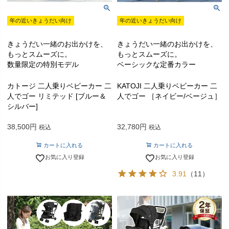
年の近いきょうだい向け
年の近いきょうだい向け
きょうだい一緒のお出かけを、
きょうだい一緒のお出かけを、
もっとスムーズに。
もっとスムーズに。
数量限定の特別モデル
ベーシックな定番カラー
カトージ 二人乗りベビーカー 二
KATOJI 二人乗りベビーカー 二
人でゴー リミテッド [ブルー＆
人でゴー ［ネイビー/ベージュ］
シルバー]
38,500
32,780
税込
税込
カートに入れる
カートに入れる
お気に入り登録
お気に入り登録
3.91
（11）