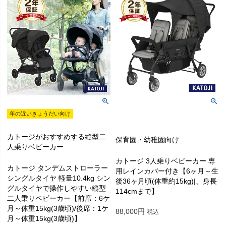
年の近いきょうだい向け
カトージがおすすめする縦型二
保育園・幼稚園向け
人乗りベビーカー
カトージ 3人乗りベビーカー 専
カトージ タンデムストローラー
用レインカバー付き【6ヶ月～生
シングルタイヤ 軽量10.4kg シン
後36ヶ月頃(体重約15kg)|、身長
グルタイヤで操作しやすい縦型
114cmまで】
二人乗りベビーカー【前席：6ケ
月～体重15kg(3歳頃)/後席：1ケ
88,000
税込
月～体重15kg(3歳頃)】