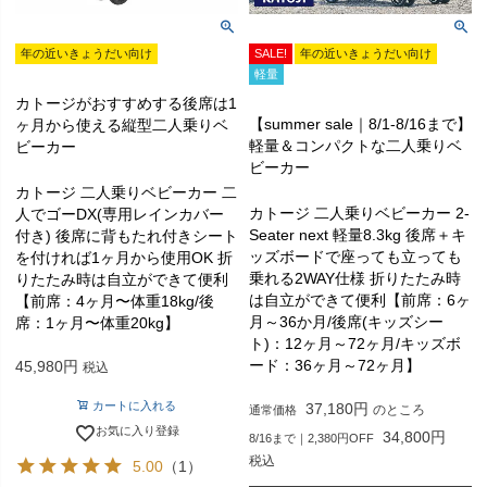
年の近いきょうだい向け
SALE!
年の近いきょうだい向け
軽量
カトージがおすすめする後席は1
【summer sale｜8/1-8/16まで】
ヶ月から使える縦型二人乗りベ
軽量＆コンパクトな二人乗りベ
ビーカー
ビーカー
カトージ 二人乗りベビーカー 二
カトージ 二人乗りベビーカー 2-
人でゴーDX(専用レインカバー
Seater next 軽量8.3kg 後席＋キ
付き) 後席に背もたれ付きシート
ッズボードで座っても立っても
を付ければ1ヶ月から使用OK 折
乗れる2WAY仕様 折りたたみ時
りたたみ時は自立ができて便利
は自立ができて便利【前席：6ヶ
【前席：4ヶ月〜体重18kg/後
月～36か月/後席(キッズシー
席：1ヶ月〜体重20kg】
ト)：12ヶ月～72ヶ月/キッズボ
ード：36ヶ月～72ヶ月】
45,980
税込
カートに入れる
37,180
のところ
通常価格
お気に入り登録
34,800
8/16まで｜2,380円OFF
税込
5.00
（1）