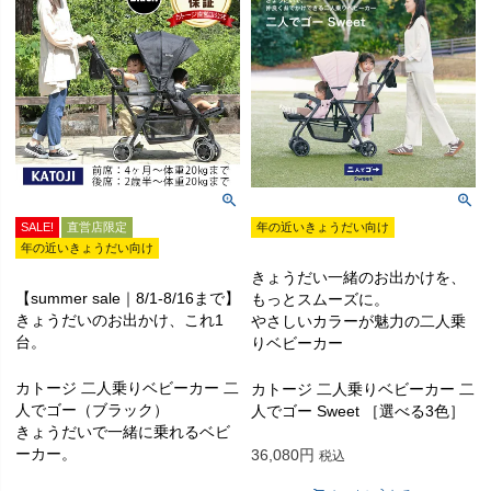
SALE!
直営店限定
年の近いきょうだい向け
年の近いきょうだい向け
きょうだい一緒のお出かけを、
【summer sale｜8/1-8/16まで】
もっとスムーズに。
きょうだいのお出かけ、これ1
やさしいカラーが魅力の二人乗
台。
りベビーカー
カトージ 二人乗りベビーカー 二
カトージ 二人乗りベビーカー 二
人でゴー（ブラック）
人でゴー Sweet ［選べる3色］
きょうだいで一緒に乗れるベビ
ーカー。
36,080
税込