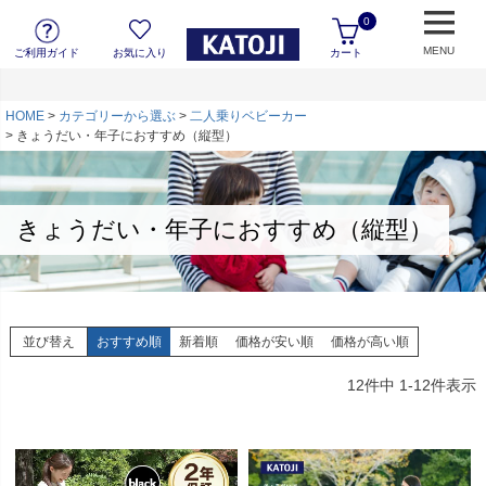
0
MENU
ご利用ガイド
お気に入り
カート
HOME
カテゴリーから選ぶ
二人乗りベビーカー
きょうだい・年子におすすめ（縦型）
きょうだい・年子におすすめ（縦型）
並び替え
おすすめ順
新着順
価格が安い順
価格が高い順
12
件中
1
-
12
件表示