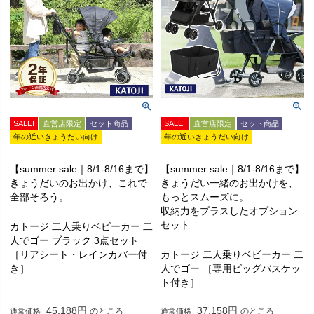
SALE!
直営店限定
セット商品
SALE!
直営店限定
セット商品
年の近いきょうだい向け
年の近いきょうだい向け
【summer sale｜8/1-8/16まで】
【summer sale｜8/1-8/16まで】
きょうだいのお出かけ、これで
きょうだい一緒のお出かけを、
全部そろう。
もっとスムーズに。
収納力をプラスしたオプション
セット
カトージ 二人乗りベビーカー 二
人でゴー ブラック 3点セット
［リアシート・レインカバー付
カトージ 二人乗りベビーカー 二
き］
人でゴー ［専用ビッグバスケッ
ト付き］
45,188
37,158
のところ
のところ
通常価格
通常価格