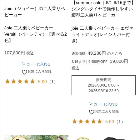
【summer sale｜8/1-8/16まで】
Joie（ジョイー）の二人乗りベ
シングルタイヤで操作しやすい
ビーカー
縦型二人乗りベビーカー
Joie 二人乗りベビーカー
joie 二人乗りベビーカー エヴァ
Versiti（バーシティ）【選べる2
ライトデュオ(レインカバー付
色】
き)
107,800
49,280
税込
のところ
通常価格
39,800
8/16まで｜9,480円OFF
カートに入れる
税込
お気に入り登録
販売期間
5.00
（1）
2026/08/01 0:00
〜
2026/08/16 23:59
カートに入れる
お気に入り登録
5.00
（1）