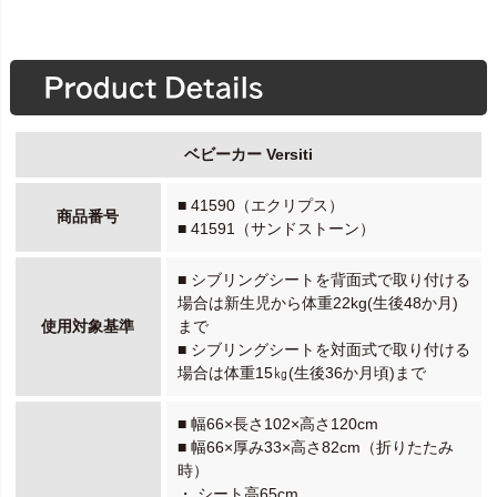
ベビーカー Versiti
■ 41590（エクリプス）
商品番号
■ 41591（サンドストーン）
■ シブリングシートを背面式で取り付ける
場合は新生児から体重22kg(生後48か月)
使用対象基準
まで
■ シブリングシートを対面式で取り付ける
場合は体重15㎏(生後36か月頃)まで
■ 幅66×長さ102×高さ120cm
■ 幅66×厚み33×高さ82cm（折りたたみ
時）
・ シート高65cm