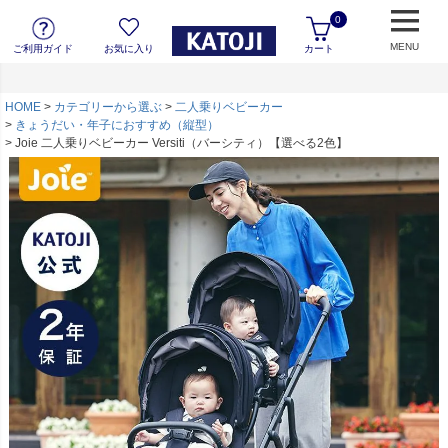
0
MENU
ご利用ガイド
お気に入り
カート
HOME
カテゴリーから選ぶ
二人乗りベビーカー
きょうだい・年子におすすめ（縦型）
Joie 二人乗りベビーカー Versiti（バーシティ）【選べる2色】