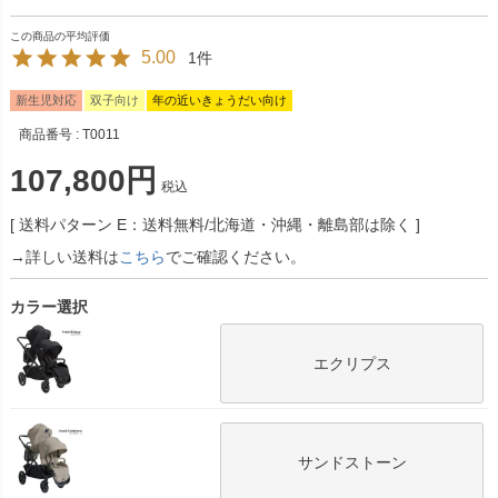
5.00
1
新生児対応
双子向け
年の近いきょうだい向け
商品番号
T0011
107,800
税込
送料パターン
E：送料無料/北海道・沖縄・離島部は除く
→詳しい送料は
こちら
でご確認ください。
カラー選択
エクリプス
サンドストーン