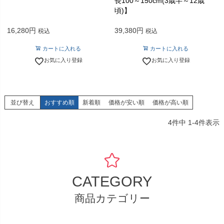
長100～150cm(3歳半～12歳
頃)】
16,280
39,380
税込
税込
カートに入れる
カートに入れる
お気に入り登録
お気に入り登録
並び替え
おすすめ順
新着順
価格が安い順
価格が高い順
4
件中
1
-
4
件表示
CATEGORY
商品カテゴリー