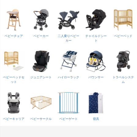
ベビーチェア
ベビーカー
二人乗りベビー
チャイルドシー
ベビーベッド
カー
ト
ベビーベッドセ
ジュニアシート
ハイローラック
バウンサー
トラベルシステ
ット
ム
ベビーキャリア
ベビーサークル
ベビーゲート
寝具