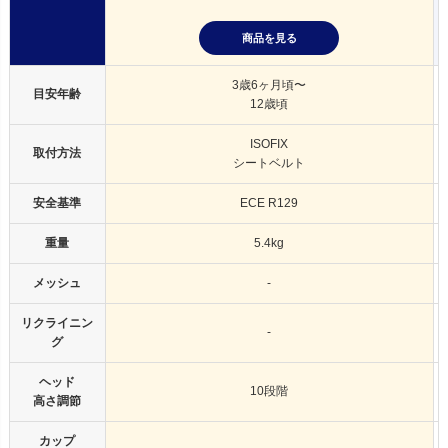
商品を見る
3歳6ヶ月頃〜
目安年齢
12歳頃
ISOFIX
取付方法
シートベルト
安全基準
ECE R129
重量
5.4kg
メッシュ
-
リクライニン
-
グ
ヘッド
10段階
高さ調節
カップ