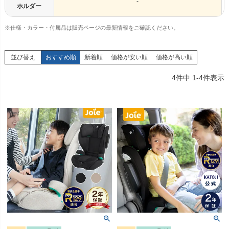
-
ホルダー
※仕様・カラー・付属品は販売ページの最新情報をご確認ください。
並び替え
おすすめ順
新着順
価格が安い順
価格が高い順
4
件中
1
-
4
件表示