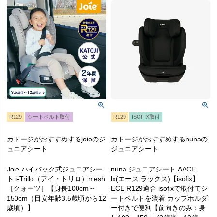
R129
シートベルト取付
R129
ISOFIX取付
カトージがおすすめするjoieのジ
カトージがおすすめするnunaの
ュニアシート
ジュニアシート
Joie ハイバック式ジュニアシー
nuna ジュニアシート AACE
ト i-Trillo（アイ・トリロ）mesh
lx(エース ラックス)【isofix】
［クォーツ］【身長100cm～
ECE R129適合 isofixで取付てシ
150cm（目安年齢3.5歳頃から12
ートベルトを装着 カップホルダ
歳頃）】
ー付きで便利【前向きのみ：身