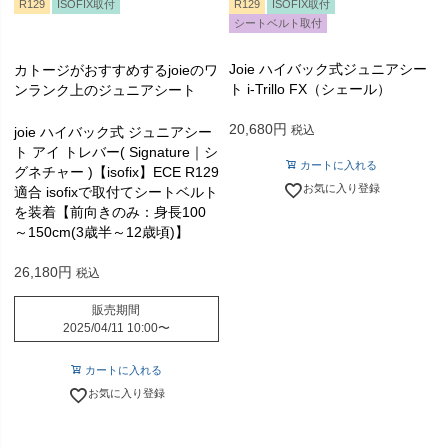
R129
ISOFIX取付
R129
ISOFIX取付
シートベルト取付
Joie ハイバック式ジュニアシー
カトージがおすすめするjoieのワ
ト i-Trillo FX（シェール）
ンランク上のジュニアシート
20,680
税込
joie ハイバック式 ジュニアシー
ト アイ トレバー( Signature｜シ
カートに入れる
グネチャー )【isofix】ECE R129
お気に入り登録
適合 isofixで取付てシートベルト
を装着【前向きのみ：身長100
～150cm(3歳半～12歳頃)】
26,180
税込
販売期間
2025/04/11 10:00
〜
カートに入れる
お気に入り登録