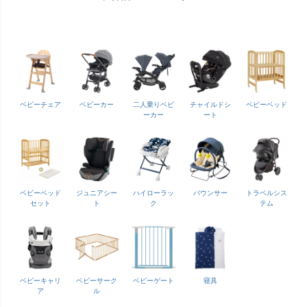
ベビーチェア
ベビーカー
二人乗りベビ
チャイルドシ
ベビーベッド
ーカー
ート
ベビーベッド
ジュニアシー
ハイローラッ
バウンサー
トラベルシス
セット
ト
ク
テム
ベビーキャリ
ベビーサーク
ベビーゲート
寝具
ア
ル