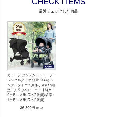
CHECK ITEMS
最近チェックした商品
カトージ タンデムストローラー
シングルタイヤ 軽量10.4kg シ
ングルタイヤで操作しやすい縦
型二人乗りベビーカー【前席：
6ケ月～体重15kg(3歳頃)/後席：
1ケ月～体重15kg(3歳頃)】
36,800円
(税込)