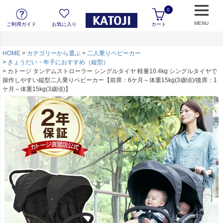
0
MENU
ご利用ガイド
お気に入り
カート
HOME
カテゴリーから選ぶ
二人乗りベビーカー
きょうだい・年子におすすめ（縦型）
カトージ タンデムストローラー シングルタイヤ 軽量10.4kg シングルタイヤで
操作しやすい縦型二人乗りベビーカー【前席：6ケ月～体重15kg(3歳頃)/後席：1
ケ月～体重15kg(3歳頃)】