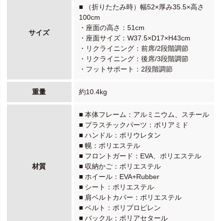
■ （折りたたみ時）幅52×厚み35.5×高さ
100cm
・座面の高さ：51cm
サイズ
・座面サイズ：W37.5×D17×H43cm
・リクライニング：前席/2段階調節
・リクライニング：後席/3段階調節
・フットサポート：2段階調節
重量
約10.4kg
■ 本体フレーム：アルミニウム、スチール
■ プラスチックパーツ：ポリアミド
■ ハンドル：ポリウレタン
■ 幌：ポリエステル
■ フロントガード：EVA、ポリエステル
材質
■ 収納かご：ポリエステル
■ ホイール：EVA+Rubber
■ シート：ポリエステル
■ 肩ベルトカバー：ポリエステル
■ ベルト：ポリプロピレン
■ バックル：ポリアセタール