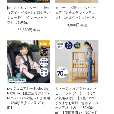
joie チャイルドシート i-pivot
カトージ 木製ワイドハイチ
（アイ・ピボット）360 サン
ェア［ナチュラル・ブラウ
シェード付［グレーシャド
ン］【座席クッション付き】
ウ］【予約品】
9,800円
(税込)
36,850円
(税込)
joie ジュニアシート elevate
カトージ ハイポジション ベ
R129 lite 【直営店モデル／7
ビーベッド アーチⅡ（ミニ
6cm～150cm対応（15か月頃
／収納板付） 【床板70cm】
～12歳頃目安）／R129対
かがまずお世話できる省スペ
応】
ース設計 【内寸：60×90c
m】【使用期間：生後24ヶ月