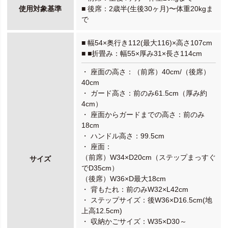
使用対象基準
■ 後席：2歳半(生後30ヶ月)〜体重20kgま
で
■ 幅54×奥行き112(最大116)×高さ107cm
■ ■折畳み：幅55×厚み31×長さ114cm
・ 座面の高さ：（前席）40cm/（後席）
40cm
・ ガード高さ：前のみ61.5cm（厚み約
4cm）
・ 座面からガードまでの高さ：前のみ
18cm
・ ハンドル高さ：99.5cm
・ 座面：
（前席）W34×D20cm（ステップまっすぐ
サイズ
でD35cm）
（後席）W36×D最大18cm
・ 背もたれ：前のみW32×L42cm
・ ステップサイズ：後W36×D16.5cm(地
上高12.5cm)
・ 収納かごサイズ：W35×D30～