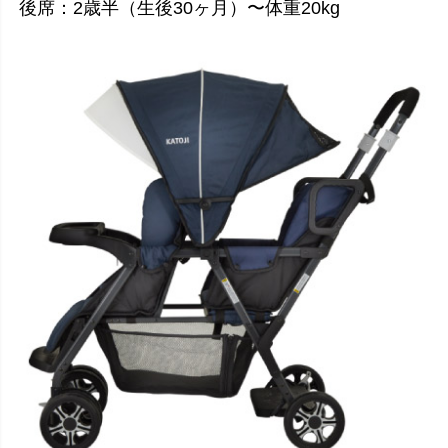
後席：2歳半（生後30ヶ月）〜体重20kg