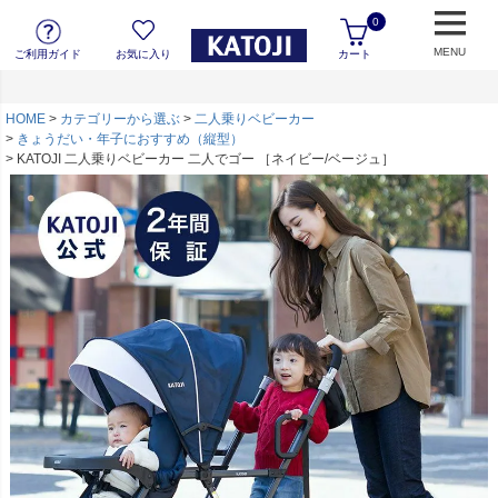
0
MENU
ご利用ガイド
お気に入り
カート
HOME
カテゴリーから選ぶ
二人乗りベビーカー
きょうだい・年子におすすめ（縦型）
KATOJI 二人乗りベビーカー 二人でゴー ［ネイビー/ベージュ］