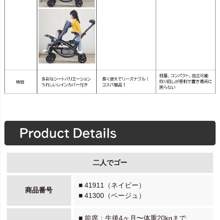
二人でゴー
■ 41911（ネイビー）
商品番号
■ 41300（ベージュ）
■ 前席：生後4ヶ月〜体重20kgまで