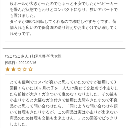
段ボールが大きかったのでちょっと不安でしたがベビーカー
を畳んだ状態でもわりとコンパクトになり、狭いアパートで
も置けました。

タイヤが360℃回転してくれるので移動しやすそうです。荷
物入れも広いので保育園の送り迎えやお出かけで活躍してく
れそうです。
ねこねこ
1
東京都
30代
女性
投稿日
2022/02/16
とても便利でコスパが良いと思っていたのですが使用して3
回目くらいに10ヶ月の子を一人だけ乗せて交差点で小走りし
たら前輪が大きくガタついて進めなくなりました。その後も
小走りすると大幅なガタ付きで使用に支障をきたすので不良
品かと思って問い合わせたら、「同じような問い合わせを頂
いて修理もきたりするが、この商品は実は小走りが出来ない
商品のため修理も交換も出来ません。」との回答でビックリ
しました。
