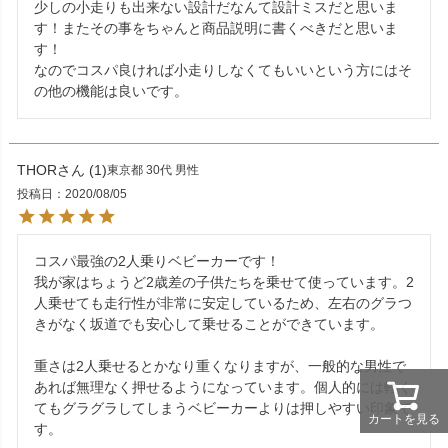
少しの小走りも出来ない設計だなんて設計ミスだと思いま
す！またその事をちゃんと商品説明に書くべきだと思いま
す！

なのでコスパ良ければ小走りしなくてもいいという方にはそ
の他の機能は良いです。
THOR
1
東京都
30代
男性
投稿日
2020/08/05
コスパ最強の2人乗りベビーカーです！

我が家はちょうど2歳差の子供たちを乗せて使っています。2
人乗せても走行性が非常に安定しているため、左右のグラつ
きがなく坂道でも安心して乗せることができています。

重さは2人乗せるとかなり重くなりますが、一般的な男性で
あれば無理なく押せるようになっています。個人的には軽く
てもグラグラしてしまうベビーカーよりは押しやすい印象で
カートを見る
す。
