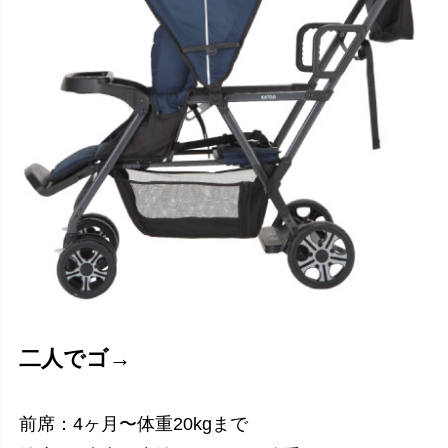
二人でゴ→
前席：4ヶ月〜体重20kgまで