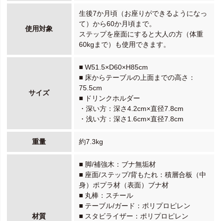
生後7か月頃（お座りができるようになっ
て）から60か月頃まで。
使用対象
ステップを座面にすると大人の方（体重
60kgまで）も使用できます。
■ W51.5×D60×H85cm
■ 床からテーブルの上面までの高さ：
75.5cm
サイズ
■ ドリンクホルダー
・深い方：深さ4.2cm×直径7.8cm
・浅い方：深さ1.6cm×直径7.8cm
重量
約7.3kg
■ 脚/補強木：ブナ無垢材
■ 座面/ステップ/背もたれ：積層合板（中
身）ポプラ材（表面）ブナ材
■ 丸棒：スチール
■ テーブル/ガード：ポリプロピレン
材質
■ スタビライザー：ポリプロピレン