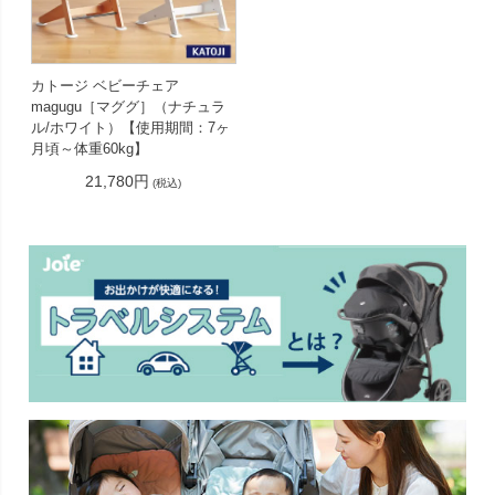
カトージ ベビーチェア
magugu［マググ］（ナチュラ
ル/ホワイト）【使用期間：7ヶ
月頃～体重60kg】
21,780円
(税込)