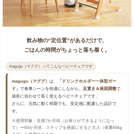
飲み物の“定位置”があるだけで、
ごはんの時間がちょっと落ち着く。
magugu（マググ）ってこんなベビーチェアです
magugu（マググ）
は、
「ドリンクホルダー一体型ガー
ド」
で食事シーンを快適にしながら、
足置き＆座面調整
で
成長に合わせて長く使えるベビーチェアです。
さらに、元気に動く時期でも、安定感に配慮した設計で
す。
※使用対象：生後7か月頃（お座りができるようになっ
て）〜60か月頃。ステップを座面にすると大人（体重60kg