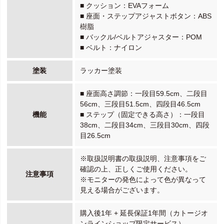
■ クッション：EVAフォーム
■ 座面・ステップアジャストボタン：ABS
樹脂
■ バックル/ベルトアジャスター：POM
■ ベルト：ナイロン
塗装
ラッカー塗装
■ 座面高さ調節：一段目59.5cm、二段目
56cm、三段目51.5cm、四段目46.5cm
機能
■ ステップ（固定できる高さ）：一段目
38cm、二段目34cm、三段目30cm、四段
目26.5cm
※取扱説明書の取扱説明、注意事項をご
確認の上、正しくご使用ください。
注意事項
※モニターの発色によって色が異なって
見える場合がございます。
購入後1年 + 延長保証1年間（カトージオ
ンラインショップ限定サービス）