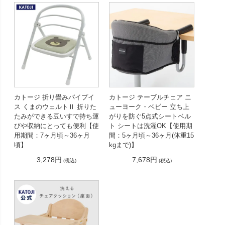
カトージ 折り畳みパイプイ
カトージ テーブルチェア ニ
ス くまのウェルトⅡ 折りた
ューヨーク・ベビー 立ち上
たみができる豆いすで持ち運
がりを防ぐ5点式シートベル
びや収納にとっても便利【使
ト シートは洗濯OK【使用期
用期間：7ヶ月頃～36ヶ月
間：5ヶ月頃～36ヶ月(体重15
頃】
kgまで)】
3,278円
7,678円
(税込)
(税込)