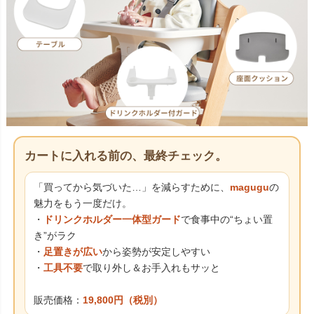
カートに入れる前の、最終チェック。
「買ってから気づいた…」を減らすために、
magugu
の
魅力をもう一度だけ。
・
ドリンクホルダー一体型ガード
で食事中の“ちょい置
き”がラク
・
足置きが広い
から姿勢が安定しやすい
・
工具不要
で取り外し＆お手入れもサッと
販売価格：
19,800円（税別）