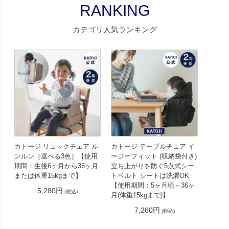
RANKING
カテゴリ人気ランキング
カトージ リュックチェア ル
カトージ テーブルチェア イ
ンルン［選べる3色］【使用
ージーフィット (収納袋付き)
期間：生後6ヶ月から36ヶ月
立ち上がりを防ぐ5点式シー
または体重15kgまで】
トベルト シートは洗濯OK
【使用期間：5ヶ月頃～36ヶ
5,280円
(税込)
月(体重15kgまで)】
7,260円
(税込)