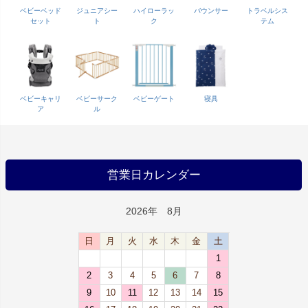
ベビーベッド
ジュニアシー
ハイローラッ
バウンサー
トラベルシス
セット
ト
ク
テム
ベビーキャリ
ベビーサーク
ベビーゲート
寝具
ア
ル
営業日カレンダー
2026年 8月
日
月
火
水
木
金
土
1
2
3
4
5
6
7
8
9
10
11
12
13
14
15