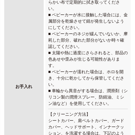
らかい布で定期的に拭き取ってくださ
い。
■ ベビーカーが水に接触した場合には、金
属部分を乾燥させて錆が発生しないよう
にしてください。
■ ベビーカーのネジが緩んでいないか、摩
耗した部分、破れた部分がないか時々確
認してください。
■ 太陽や熱に過度にさらされると、部品の
色あせや歪みが生じる可能性がありま
す。
■ ベビーカーが濡れた場合は、ホロを開
き、十分に乾かしてから保管してくださ
い。
お手入れ
■ 車輪から異音がする場合は、潤滑剤（シ
リコン製の潤滑スプレー、防錆油、ミシ
ン油など）を使用してください。
【クリーニング方法】
シートカバー、肩ベルトカバー、ガード
カバー、ヘッドサポート、インナークッ
ション、を洗濯する場合は、下記のよう