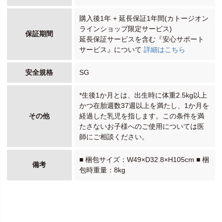
購入後1年 + 延長保証1年間(カトージオン
ラインショップ限定サービス)
保証期間
延長保証サービスを含む『安心サポート
サービス』について
詳細はこちら
安全規格
SG
*生後1か月とは、出生時に体重2.5kg以上
かつ在胎週数37週以上を満たし、1か月を
その他
経過した乳児を指します。この条件を満
たさないお子様へのご使用については医
師にご相談ください。
■ 梱包サイズ：W49×D32.8×H105cm ■ 梱
備考
包時重量：8kg