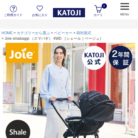
0
MENU
ご利用ガイド
お気に入り
カート
HOME
カテゴリーから選ぶ
ベビーカー
両対面式
Joie smabaggi （スマバギ） 4WD ［シェール｜ベージュ］