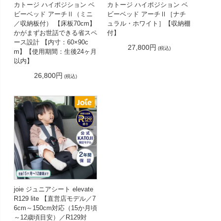
カトージ ハイポジション ベ
カトージ ハイポジション ベ
ビーベッド アーチⅡ（ミニ
ビーベッド アーチⅡ［ナチ
／収納板付） 【床板70cm】
ュラル・ホワイト］【収納棚
かがまずお世話できる省スペ
付】
ース設計 【内寸：60×90c
27,800円
(税込)
m】【使用期間：生後24ヶ月
以内】
26,800円
(税込)
joie ジュニアシート elevate
R129 lite 【直営店モデル／7
6cm～150cm対応（15か月頃
～12歳頃目安）／R129対