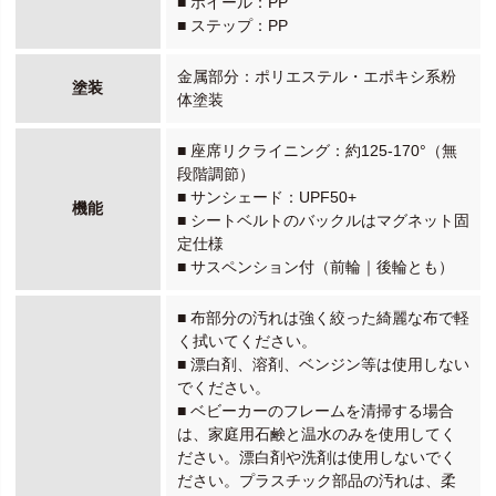
■ ホイール：PP
■ ステップ：PP
金属部分：ポリエステル・エポキシ系粉
塗装
体塗装
■ 座席リクライニング：約125-170°（無
段階調節）
■ サンシェード：UPF50+
機能
■ シートベルトのバックルはマグネット固
定仕様
■ サスペンション付（前輪｜後輪とも）
■ 布部分の汚れは強く絞った綺麗な布で軽
く拭いてください。
■ 漂白剤、溶剤、ベンジン等は使用しない
でください。
■ ベビーカーのフレームを清掃する場合
は、家庭用石鹸と温水のみを使用してく
ださい。漂白剤や洗剤は使用しないでく
ださい。プラスチック部品の汚れは、柔