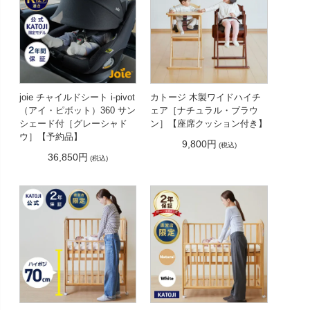
joie チャイルドシート i-pivot
カトージ 木製ワイドハイチ
（アイ・ピボット）360 サン
ェア［ナチュラル・ブラウ
シェード付［グレーシャド
ン］【座席クッション付き】
ウ］【予約品】
9,800円
(税込)
36,850円
(税込)