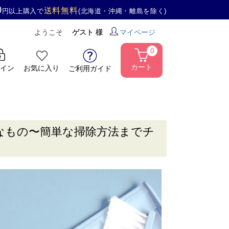
0
送料無料
円以上購入で
(北海道・沖縄・離島を除く)
ようこそ
ゲスト 様
マイページ
0
カート
イン
お気に入り
ご利用ガイド
なもの〜簡単な掃除方法までチ