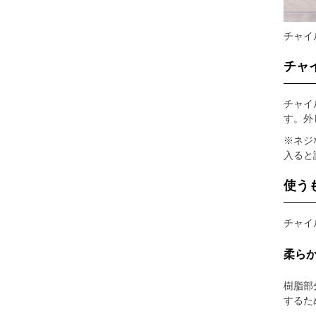
チャイ
チャ
チャイ
す。外
※ネジ
入ると
使う
チャイ
柔ら
樹脂部
するた