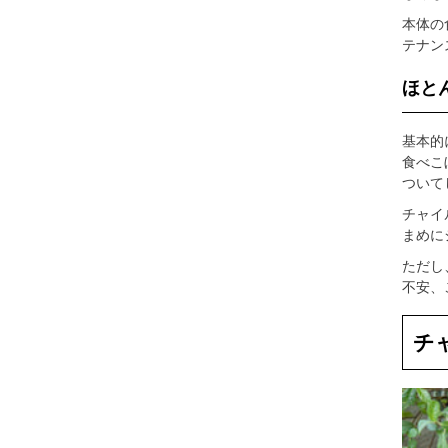
本体の
テナン
ほと
基本的
食べこ
ついて
チャイ
まめに
ただし
不安、
チ