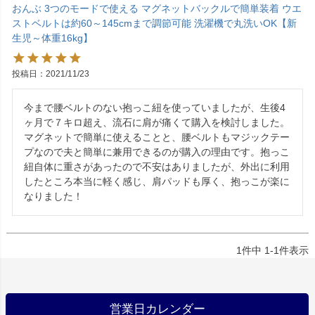
おんぶ 3つのモードで使える マグネットバックルで簡単装着 ウエ
ストベルトは約60～145cmまで調節可能 洗濯機で丸洗いOK【新
生児～体重16kg】
投稿日
2021/11/23
今まで腰ベルトのない抱っこ紐を使っていましたが、生後4
ヶ月で７キロ超え、流石に肩が痛くて購入を検討しました。
マグネットで簡単に使えることと、腰ベルトもマジックテー
プなので夫と簡単に兼用できるのが購入の理由です。抱っこ
紐自体に重さがあったので不安はありましたが、外出に利用
したところ本当に軽く感じ、肩パッドも厚く、抱っこが楽に
なりました！
1
件中
1
-
1
件表示
営業日カレンダー