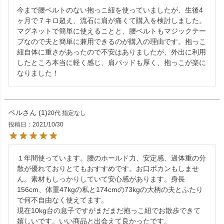
今まで腰ベルトのない抱っこ紐を使っていましたが、生後4
ヶ月で７キロ超え、流石に肩が痛くて購入を検討しました。
マグネットで簡単に使えることと、腰ベルトもマジックテー
プなので夫と簡単に兼用できるのが購入の理由です。抱っこ
紐自体に重さがあったので不安はありましたが、外出に利用
したところ本当に軽く感じ、肩パッドも厚く、抱っこが楽に
なりました！
ベル
1
20代
指定なし
投稿日
2021/10/30
１年間使っています。腰のホールド力、安定感、過体重の分
散が優れておりとてもおすすめです。お口ポカンもしませ
ん。素材もしっかりしていて安心感があります。身長
156cm、体重47kgの私と174cmの73kgの大柄の夫とふたり
で何不自由なく使えてます。

現在10kg台の息子ですがまだまだ抱っこ紐でお散歩できて
嬉しいです。いい商品と出会えて良かったです。