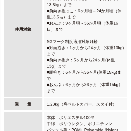
13.5㎏）まで
■前向き抱っこ：6ヶ月頃～24か月頃（体
重13.5㎏）まで
■おんぶ：9ヶ月頃～36か月頃（体重16
使用対象
㎏）まで
SGマーク制度適用対象月齢
■対面抱き：1ヶ月から24ヶ月（体重13kg)
まで
■前向き抱き：5ヶ月から24ヶ月(体重
13g）まで
■腰抱き：6ヶ月から36ヶ月(体重15kg)ま
で
■おんぶ：6ヶ月から36ヶ月（体重15kg）
まで
重 量
1.23kg（肩ベルトカバー、スタイ付）
本体：ポリエステル100％
中綿：ポリウレタン、ポリエチレン
バックル等：POM+ Polyamide (Nylon)