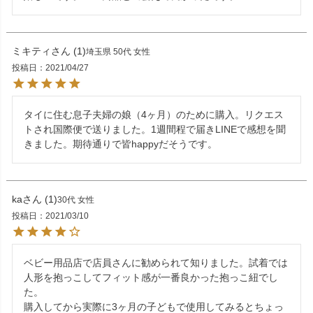
ミキティ
1
埼玉県
50代
女性
投稿日
2021/04/27
タイに住む息子夫婦の娘（4ヶ月）のために購入。リクエス
トされ国際便で送りました。1週間程で届きLINEで感想を聞
きました。期待通りで皆happyだそうです。
ka
1
30代
女性
投稿日
2021/03/10
ベビー用品店で店員さんに勧められて知りました。試着では
人形を抱っこしてフィット感が一番良かった抱っこ紐でし
た。

購入してから実際に3ヶ月の子どもで使用してみるとちょっ