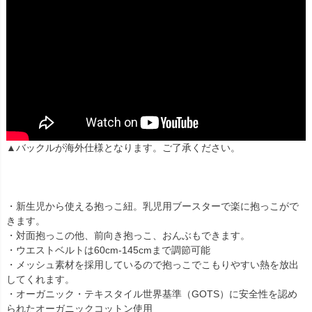
▲バックルが海外仕様となります。ご了承ください。
・新生児から使える抱っこ紐。乳児用ブースターで楽に抱っこがで
きます。
・対面抱っこの他、前向き抱っこ、おんぶもできます。
・ウエストベルトは60cm-145cmまで調節可能
・メッシュ素材を採用しているので抱っこでこもりやすい熱を放出
してくれます。
・オーガニック・テキスタイル世界基準（GOTS）に安全性を認め
られたオーガニックコットン使用