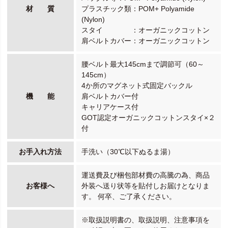
材 質
プラスチック類：POM+ Polyamide
(Nylon)
スタイ ：オーガニックコットン
肩ベルトカバー：オーガニックコットン
腰ベルト最大145cmまで調節可（60～
145cm）
4か所のマグネット式固定バックル
機 能
肩ベルトカバー付
キャリアケース付
GOT認定オーガニックコットンスタイ×２
付
お手入れ方法
手洗い（30℃以下ぬるま湯）
運送費及び梱包部材費の高騰の為、商品
お客様へ
外装へ送り状等を貼付しお届けとなりま
す。 何卒、ご了承ください。
※取扱説明書の、取扱説明、注意事項を