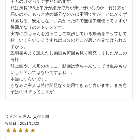
子ものけぞってぐずり始めます。

私は身長155上半身が細身で肩が薄いせいなのか、付け方が
悪いのか、もっと他の部分なのかは不明ですが、とにかくず
り落ちる、安定しない。高かったので無理矢理使ってますが
毎回かなりのストレスです。

実際に赤ちゃんを抱っこして散歩している動画をアップして
欲しいくらい…そうすれば自分のどこが悪いか見つけられま
すから。

説明書もよく読んだし動画も何回も見て研究しましたがこの
有様。

静止画や、人形の抱っこ、動画は赤ちゃんなしでは重みもな
いしリアルではないですよね…。

本当につらいです。

ちなみに主人は特に問題なく使用できると言います。まあ息
子はのけぞってますが。
てんてん
1
非公開
投稿日
2021/11/23