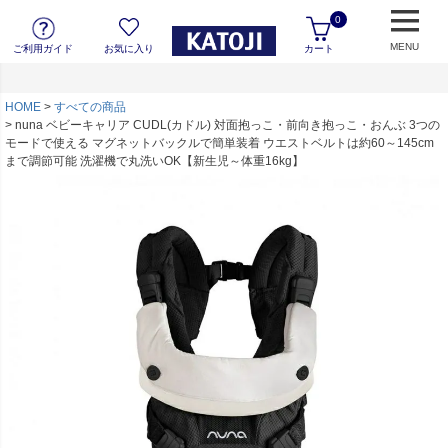
0
MENU
ご利用ガイド
お気に入り
カート
HOME
すべての商品
nuna ベビーキャリア CUDL(カドル) 対面抱っこ・前向き抱っこ・おんぶ 3つの
モードで使える マグネットバックルで簡単装着 ウエストベルトは約60～145cm
まで調節可能 洗濯機で丸洗いOK【新生児～体重16kg】