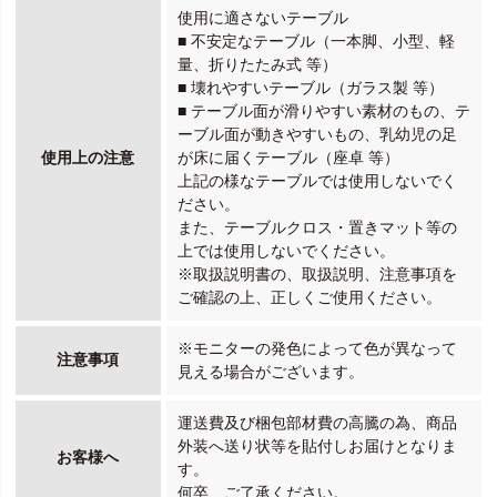
使用に適さないテーブル
■ 不安定なテーブル（一本脚、小型、軽
量、折りたたみ式 等）
■ 壊れやすいテーブル（ガラス製 等）
■ テーブル面が滑りやすい素材のもの、テ
ーブル面が動きやすいもの、乳幼児の足
使用上の注意
が床に届くテーブル（座卓 等）
上記の様なテーブルでは使用しないでく
ださい。
また、テーブルクロス・置きマット等の
上では使用しないでください。
※取扱説明書の、取扱説明、注意事項を
ご確認の上、正しくご使用ください。
※モニターの発色によって色が異なって
注意事項
見える場合がございます。
運送費及び梱包部材費の高騰の為、商品
外装へ送り状等を貼付しお届けとなりま
お客様へ
す。
何卒、ご了承ください。