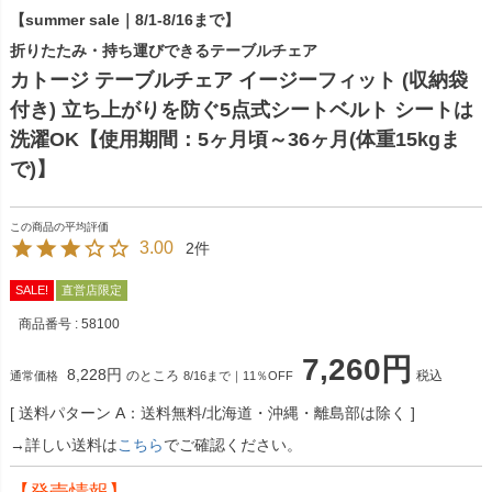
【summer sale｜8/1-8/16まで】
折りたたみ・持ち運びできるテーブルチェア
カトージ テーブルチェア イージーフィット (収納袋
付き) 立ち上がりを防ぐ5点式シートベルト シートは
洗濯OK【使用期間：5ヶ月頃～36ヶ月(体重15kgま
で)】
3.00
2
SALE!
直営店限定
商品番号
58100
7,260
8,228
のところ
税込
通常価格
8/16まで｜11％OFF
送料パターン
A：送料無料/北海道・沖縄・離島部は除く
→詳しい送料は
こちら
でご確認ください。