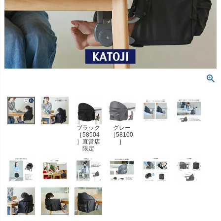
ブラック
グレー
［58504
［58100
］直営店
］
限定