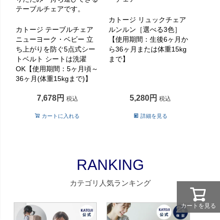
テーブルチェアです。
カトージ リュックチェア
カトージ テーブルチェア
ルンルン［選べる3色］
ニューヨーク・ベビー 立
【使用期間：生後6ヶ月か
ち上がりを防ぐ5点式シー
ら36ヶ月または体重15kg
トベルト シートは洗濯
まで】
OK【使用期間：5ヶ月頃～
36ヶ月(体重15kgまで)】
7,678
5,280
税込
税込
カートに入れる
詳細を見る
RANKING
カテゴリ人気ランキング
カートを見る