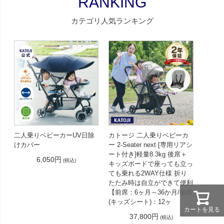
RANKING
カテゴリ人気ランキング
二人乗りベビーカーUV日除
カトージ 二人乗りベビーカ
けカバー
ー 2-Seater next [専用リアシ
ート付き]軽量8.3kg 後席＋
6,050円
(税込)
キッズボードで座っても立っ
ても乗れる2WAY仕様 折り
たたみ時は自立ができて便利
【前席：6ヶ月～36か月/後席
(キッズシート)：12ヶ
カートを見る
37,800円
(税込)