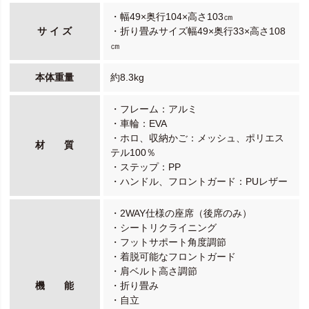
・幅49×奥行104×高さ103㎝
サ イ ズ
・折り畳みサイズ幅49×奥行33×高さ108
㎝
本体重量
約8.3kg
・フレーム：アルミ
・車輪：EVA
・ホロ、収納かご：メッシュ、ポリエス
材 質
テル100％
・ステップ：PP
・ハンドル、フロントガード：PUレザー
・2WAY仕様の座席（後席のみ）
・シートリクライニング
・フットサポート角度調節
・着脱可能なフロントガード
・肩ベルト高さ調節
機 能
・折り畳み
・自立