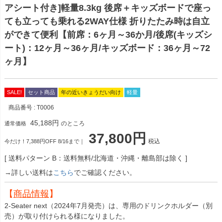
アシート付き]軽量8.3kg 後席＋キッズボードで座っ
ても立っても乗れる2WAY仕様 折りたたみ時は自立
ができて便利【前席：6ヶ月～36か月/後席(キッズシ
ート)：12ヶ月～36ヶ月/キッズボード：36ヶ月～72
ヶ月】
SALE!
セット商品
年の近いきょうだい向け
軽量
商品番号
T0006
45,188
のところ
通常価格
37,800
税込
今だけ！7,388円OFF 8/16まで｜
送料パターン
B：送料無料/北海道・沖縄・離島部は除く
→詳しい送料は
こちら
でご確認ください。
【
商品情報
】
2-Seater next（2024年7月発売）は、専用のドリンクホルダー（別
売）が取り付けられる様になりました。