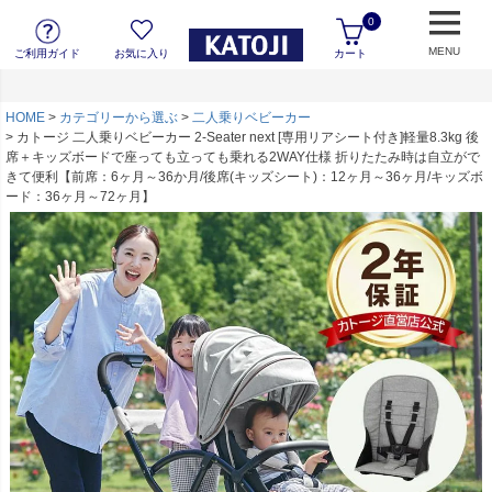
0
MENU
ご利用ガイド
お気に入り
カート
HOME
カテゴリーから選ぶ
二人乗りベビーカー
カトージ 二人乗りベビーカー 2-Seater next [専用リアシート付き]軽量8.3kg 後
席＋キッズボードで座っても立っても乗れる2WAY仕様 折りたたみ時は自立がで
きて便利【前席：6ヶ月～36か月/後席(キッズシート)：12ヶ月～36ヶ月/キッズボ
ード：36ヶ月～72ヶ月】