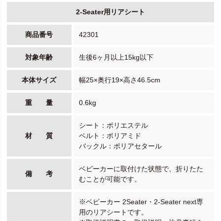
2-Seater用リアシート
商品番号
42301
対象年齢
生後6ヶ月以上15kg以下
本体サイズ
幅25×奥行19×高さ46.5cm
重 量
0.6kg
シート：ポリエステル
材 質
ベルト：ポリアミド
バックル：ポリアセタール
ベビーカーに取付けた状態で、折りたた
備 考
むことが可能です。
※ベビーカー 2Seater・2-Seater next専
用のリアシートです。