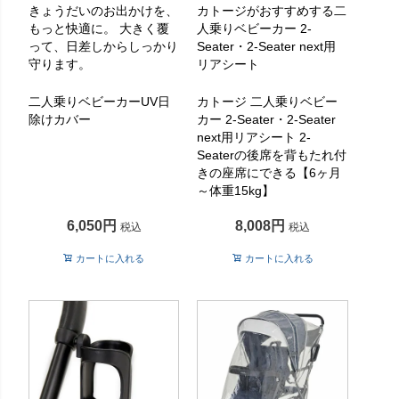
きょうだいのお出かけを、
カトージがおすすめする二
もっと快適に。 大きく覆
人乗りベビーカー 2-
って、日差しからしっかり
Seater・2-Seater next用
守ります。
リアシート
二人乗りベビーカーUV日
カトージ 二人乗りベビー
除けカバー
カー 2-Seater・2-Seater
next用リアシート 2-
Seaterの後席を背もたれ付
きの座席にできる【6ヶ月
～体重15kg】
6,050
8,008
税込
税込
カートに入れる
カートに入れる