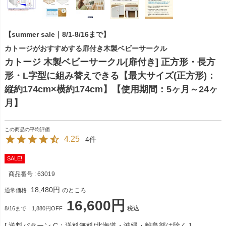
【summer sale｜8/1-8/16まで】
カトージがおすすめする扉付き木製ベビーサークル
カトージ 木製ベビーサークル[扉付き] 正方形・長方
形・L字型に組み替えできる【最大サイズ(正方形)：
縦約174cm×横約174cm】【使用期間：5ヶ月～24ヶ
月】
4.25
4
SALE!
商品番号
63019
18,480
のところ
通常価格
16,600
税込
8/16まで｜1,880円OFF
送料パターン
C：送料無料/北海道・沖縄・離島部は除く