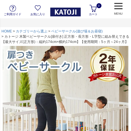
0
MENU
ご利用ガイド
お気に入り
カート
HOME
カテゴリーから選ぶ
ベビーサークル(遊び場＆お昼寝)
カトージ 木製ベビーサークル[扉付き] 正方形・長方形・L字型に組み替えできる
【最大サイズ(正方形)：縦約174cm×横約174cm】【使用期間：5ヶ月～24ヶ月】