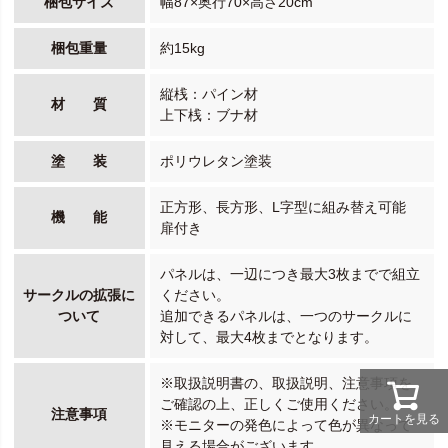
梱包サイズ
幅87×奥行70×高さ20cm
梱包重量
約15kg
縦桟：パイン材
材 質
上下桟：ブナ材
塗 装
ポリウレタン塗装
正方形、長方形、L字型に組み替え可能
機 能
扉付き
パネルは、一辺につき最大3枚までで組立
サークルの拡張に
ください。
ついて
追加できるパネルは、一つのサークルに
対して、最大4枚までとなります。
※取扱説明書の、取扱説明、注意事項を
ご確認の上、正しくご使用ください。
注意事項
カートを見る
※モニターの発色によって色が異なって
見える場合がございます。