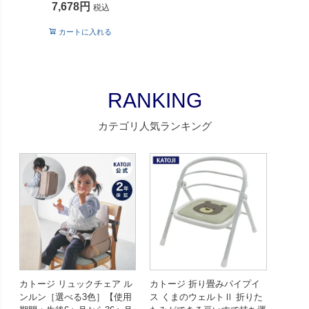
7,678
税込
カートに入れる
RANKING
カテゴリ人気ランキング
カトージ リュックチェア ル
カトージ 折り畳みパイプイ
ンルン［選べる3色］【使用
ス くまのウェルトⅡ 折りた