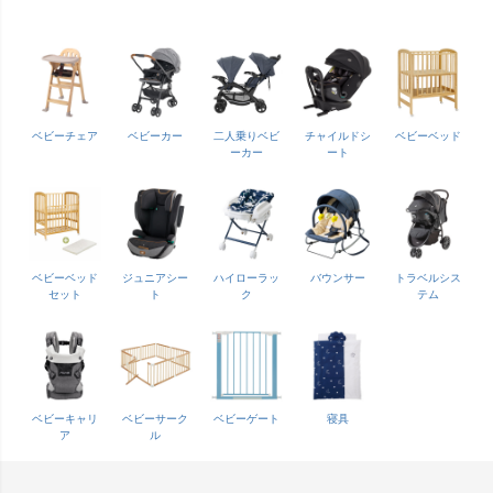
ベビーチェア
ベビーカー
二人乗りベビ
チャイルドシ
ベビーベッド
ーカー
ート
ベビーベッド
ジュニアシー
ハイローラッ
バウンサー
トラベルシス
セット
ト
ク
テム
ベビーキャリ
ベビーサーク
ベビーゲート
寝具
ア
ル