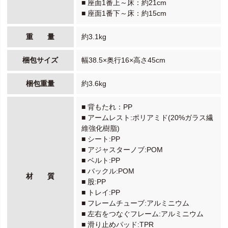
■ 座面1番上～床：約21cm
■ 座面1番下～床：約15cm
重 量
約3.1kg
梱包サイズ
幅38.5×奥行16×高さ45cm
梱包重量
約3.6kg
■ 背もたれ：PP
■ アームレスト:ポリアミド(20%ガラス繊
維強化樹脂)
■ シート:PP
■ アジャスターノブ:POM
■ ベルト:PP
■ バックル:POM
材 質
■ 股:PP
■ トレイ:PP
■ フレームチューブ:アルミニウム
■ 左右をつなぐフレーム:アルミニウム
■ 滑り止めパッド:TPR