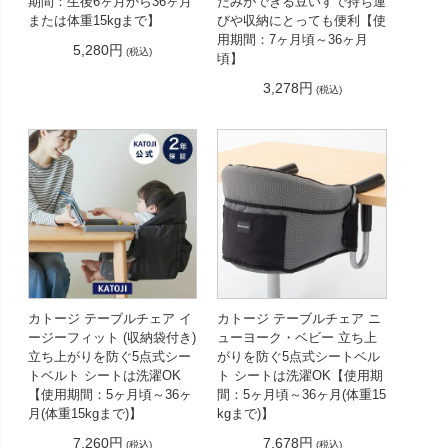
期間：生後6ヶ月から36ヶ月
たみができる豆いすで持ち運
または体重15kgまで】
びや収納にとっても便利【使
用期間：7ヶ月頃～36ヶ月
5,280円
(税込)
頃】
3,278円
(税込)
カトージ テーブルチェア イ
カトージ テーブルチェア ニ
ージーフィット (収納袋付き)
ューヨーク・ベビー 立ち上
立ち上がりを防ぐ5点式シー
がりを防ぐ5点式シートベル
トベルト シートは洗濯OK
ト シートは洗濯OK【使用期
【使用期間：5ヶ月頃～36ヶ
間：5ヶ月頃～36ヶ月(体重15
月(体重15kgまで)】
kgまで)】
7,260円
7,678円
(税込)
(税込)