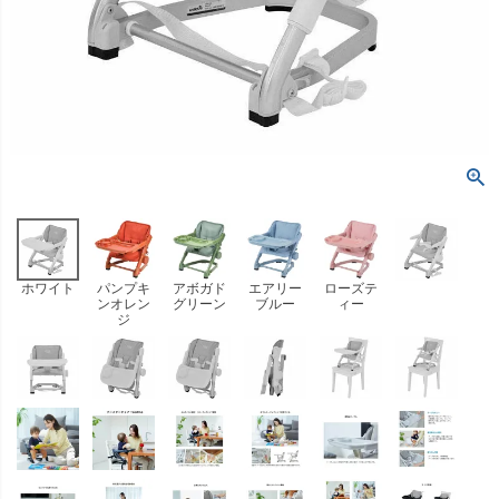
ホワイト
パンプキ
アボガド
エアリー
ローズテ
ンオレン
グリーン
ブルー
ィー
ジ