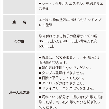
■ シート：生地ポリエステル、中綿ポリエ
ステル
エポキシ粉体塗装/エポキシリキッドスプ
塗 装
レイ塗装
取り付けできる椅子の座席サイズ：幅
その他
36cm以上×奥行40cm以上×背もたれ高
50cm以上
■ 液温は、40℃を限界とし、手洗いによ
る洗濯ができます。
■ 漂白剤は使用しないでください。
■ タンブル乾燥はできません。
■ 日陰で平干ししてください。
■ アイロンがけはできません。
■ ドライクリーニングはできません。
お手入れ方法
■ 汚れている部分は、湿らせた布等で拭き
取った後、乾いた布等で水分を拭き取っ
てください。