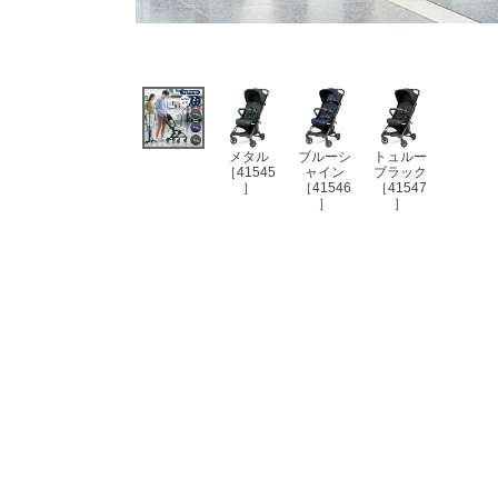
メタル
ブルーシ
トュルー
［41545
ャイン
ブラック
］
［41546
［41547
］
］