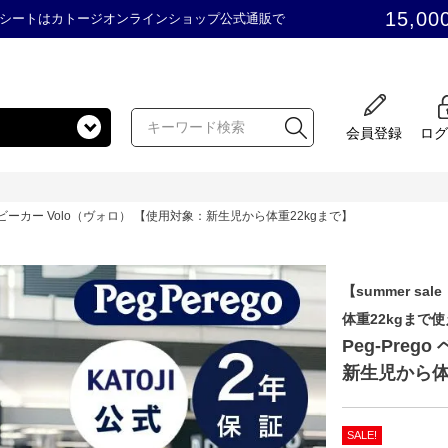
15,00
シートはカトージオンラインショップ公式通販で
会員登録
ログ
o ベビーカー Volo（ヴォロ） 【使用対象：新生児から体重22kgまで】
【summer sale
体重22kgまで
Peg-Pre
新生児から体
SALE!