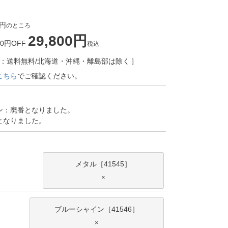
のところ
29,800
00円OFF
税込
A：送料無料/北海道・沖縄・離島部は除く
こちら
でご確認ください。
】
ン：廃番となりました。
となりました。
メタル［41545］
×
ブルーシャイン［41546］
×