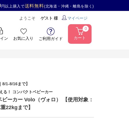
0
送料無料
円以上購入で
(北海道・沖縄・離島を除く)
ようこそ
ゲスト 様
マイページ
0
カート
イン
お気に入り
ご利用ガイド
｜8/1-8/16まで】
使える！ コンパクトベビーカー
go ベビーカー Volo（ヴォロ） 【使用対象：
重22kgまで】