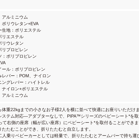
ム：アルミニウム
：ポリウレタン+EVA
ピー生地：ポリエステル
ポリエステル
ポリウレタン
：ポリプロピレン
ーツ：ポリプロピレン
VA
ホイール：ポリプロピレン
みレバー：POM、ナイロン
イニングレバー：ハイトレル
ゴ：ナイロン+ポリエステル
軸：アルミニウム
から体重22kgまでの小さなお子様2人を横に並べて快適にお座りいただけ
ルシステム対応—アダプターなしで、PIPA™シリーズのベビーシート*を
って右側の座席（幅が広い座席）にベビーシート*を取付ることができま
折りたたむことができ、折りたたむと自立します。
8kgと二人乗りベビーカーとしては軽量で、折りたたむとアームバーで持ち