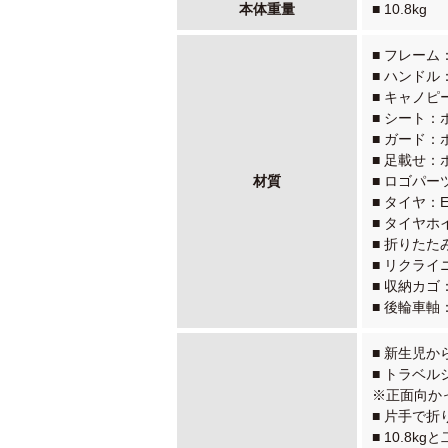
本体重量
■ 10.8kg
■ フレー
■ ハンドル
■ キャノ
■ シート：
■ ガード：
■ 足載せ
材質
■ ロゴパ
■ タイヤ：E
■ タイヤ
■ 折りたた
■ リクラ
■ 収納カ
■ 後輪車
■ 新生児
■ トラベ
※正面向か
■ 片手で
■ 10.