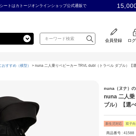
15,00
シートはカトージオンラインショップ公式通販で
会員登録
ログ
におすすめ（横型）
nuna 二人乗りベビーカー TRVL dubl（トラベル ダブル）【
nuna（ヌナ）
nuna 二人
ブル）【選べ
新生児対応
双子向
商品番号
41588