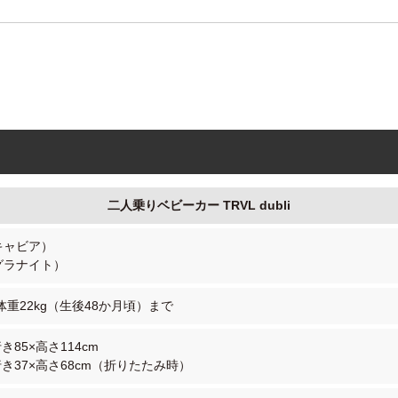
二人乗りベビーカー TRVL dubli
（キャビア）
（グラナイト）
重22kg（生後48か月頃）まで
行き85×高さ114cm
奥行き37×高さ68cm（折りたたみ時）