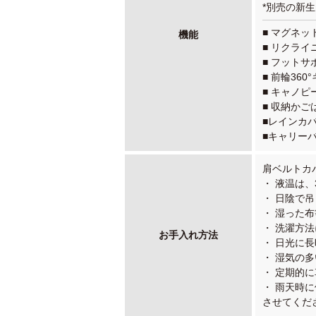
*別売の新
■ マグネッ
機能
■ リクラ
■ フットサ
■ 前輪36
■ キャノピー
■ 収納か
■レインカ
■キャリー
肩ベルトカ
・ 液温は
・ 日陰で
・ 湿った
・ 洗濯方
お手入れ方法
・ 日光に
・ 湿気の
・ 定期的
・ 雨天時
させてくだ