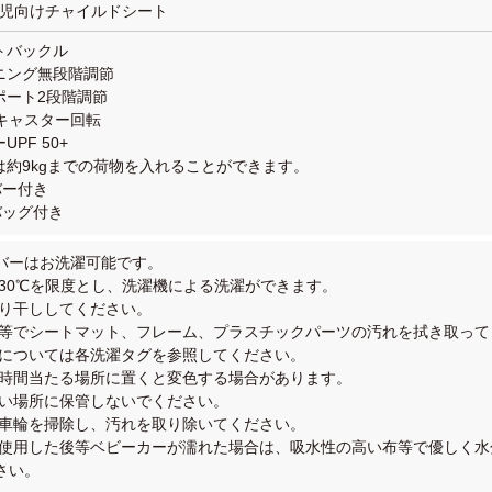
生児向けチャイルドシート
トバックル
イニング無段階調節
ポート2段階調節
0°キャスター回転
UPF 50+
ごは約9kgまでの荷物を入れることができます。
バー付き
バッグ付き
バーはお洗濯可能です。
、30℃を限度とし、洗濯機による洗濯ができます。
吊り干ししてください。
布等でシートマット、フレーム、プラスチックパーツの汚れを拭き取って
法については各洗濯タグを参照してください。
長時間当たる場所に置くと変色する場合があります。
多い場所に保管しないでください。
に車輪を掃除し、汚れを取り除いてください。
に使用した後等ベビーカーが濡れた場合は、吸水性の高い布等で優しく
さい。