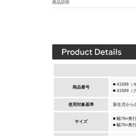
商品説明
■ 41588
商品番号
■ 41589
使用対象基準
新生児から体
■ 幅78×奥
サイズ
■ 幅78×