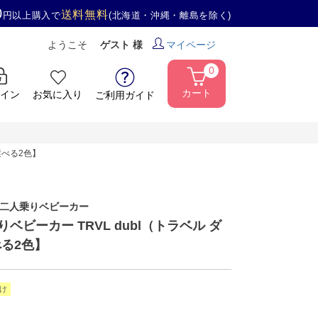
0
送料無料
円以上購入で
(北海道・沖縄・離島を除く)
ようこそ
ゲスト 様
マイページ
0
カート
イン
お気に入り
ご利用ガイド
選べる2色】
の二人乗りベビーカー
乗りベビーカー TRVL dubl（トラベル ダ
る2色】
け