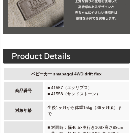
ベビーカー smabaggi 4WD drift flex
■ 41557（エクリプス）
商品番号
■ 41558（サンドストーン）
生後1ヶ月から体重15kg（36ヶ月頃）ま
対象年齢
で
■ 対面時：幅46.5×奥行き108×高さ99cm