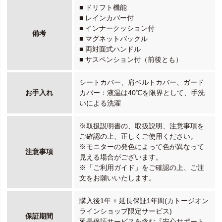
■ ドリフト機能
■ レインカバー付
■ インナークッション付
備考
■ マグネットバックル
■ 両対面式ハンドル
■ サスペンション付（前後とも）
シートカバー、肩ベルトカバー、ガード
お手入れ
カバー：液温は40℃を限界として、手洗
いによる洗濯
※取扱説明書の、取扱説明、注意事項を
ご確認の上、正しくご使用ください。
※モニターの発色によって色が異なって
注意事項
見える場合がございます。
※「ご利用ガイド」をご確認の上、ご注
文をお願いいたします。
購入後1年 + 延長保証1年間(カトージオン
ラインショップ限定サービス)
保証期間
延長保証サービスを含む『安心サポート