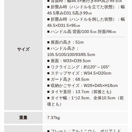
■ 背面時：幅46.5×奥行き89×高さ99.5㎝
■ 折畳み時（ハンドルを立てた状態）：幅
46.5厚みD31.5高さ99㎝
■ 折畳み時（ハンドルを倒した状態）：幅
46.5×D31.5×95㎝
■ ハンドル高:背面/100.5㎝ 対面/96㎝
■ 座面の高さ：51m
■ ハンドル高さ：
サイズ
105.5/105/100/93/85.5cm
■ 座面：W33×D39.5cm
■ リクライニング：約120°～165°
■ ステップサイズ：W34.5×D20cm
■ ガード高さ：68.5cm
■ 収納かごサイズ：W28×D45×H18cm
■ タイヤ直径：13.7cm（前後とも)
■ タイヤ幅：1つ2.5cm、全体10.5cm（前
後とも）
重量
7.37kg
■ フレーム：アルミニウム、ポリアミド、