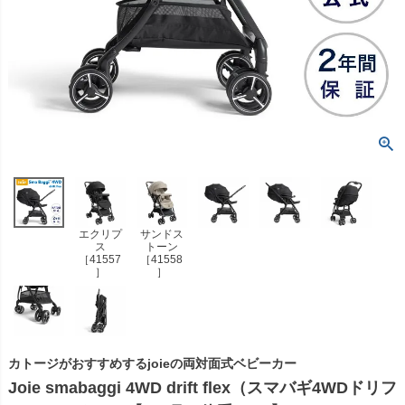
エクリプ
サンドス
ス
トーン
［41557
［41558
］
］
カトージがおすすめするjoieの両対面式ベビーカー
Joie smabaggi 4WD drift flex（スマバギ4WDドリフ