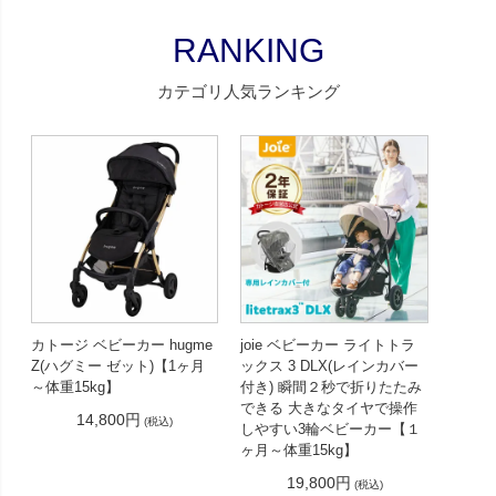
RANKING
カテゴリ人気ランキング
カトージ ベビーカー hugme
joie ベビーカー ライトトラ
Z(ハグミー ゼット)【1ヶ月
ックス 3 DLX(レインカバー
～体重15kg】
付き) 瞬間２秒で折りたたみ
できる 大きなタイヤで操作
14,800円
(税込)
しやすい3輪ベビーカー【１
ヶ月～体重15kg】
19,800円
(税込)