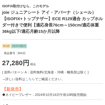
ISOFIX取付けなら、このモデル
joie ジュニアシート アイ・アバーナ（シェール）
【ISOFIX+トップテザー】ECE R129適合 カップホル
ダー付きで便利【適応身長76cm～150cm/適応体重
36kg以下/適応月齢15か月以降
R129
ISOFIX取付
商品番号
38432
27,280
税込
送料パターン
A：送料無料/北海道・沖縄・離島部は除く
→詳しい送料は
こちら
でご確認ください。
【
新発売
】
◆ネイビーブレザー：2024年10月16日午前10時販売開始