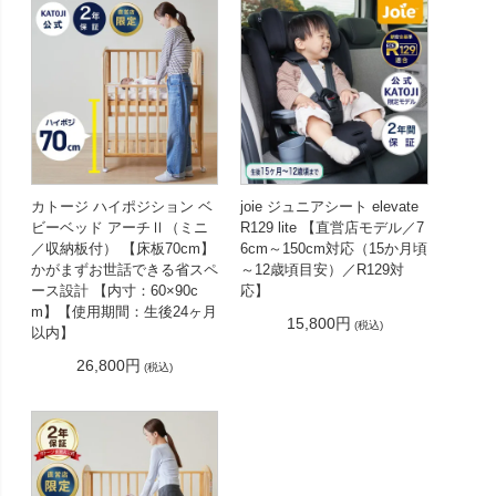
カトージ ハイポジション ベ
joie ジュニアシート elevate
ビーベッド アーチⅡ（ミニ
R129 lite 【直営店モデル／7
／収納板付） 【床板70cm】
6cm～150cm対応（15か月頃
かがまずお世話できる省スペ
～12歳頃目安）／R129対
ース設計 【内寸：60×90c
応】
m】【使用期間：生後24ヶ月
15,800円
(税込)
以内】
26,800円
(税込)