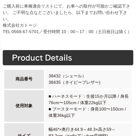
ご購入前に車種適合リストにて、お車への取付が可能かご確認下さ
い。 ご不明な点などございましたら、以下までお問い合わせ下さ
い。
株式会社カトージ
TEL 0568-67-5701／受付時間 10：00～17：00（土日祝日は除く）
38432（シェール）
商品番号
38435（ネイビーブレザー)
■ ハーネスモード：生後15か月以降 / 身長
76cm〜105cm / 体重22kg以下
使用対象
■ ブースターモード：身長100〜150cm /
体重36kg以下
幅46*×奥行き44.9～48.3×高さ59～
サイズ
83.2cm（isofixアンカー収納時)