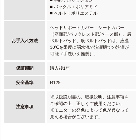
■ 中綿：ポリウレタン
■ バックル：ポリアミド
■ ベルト：ポリエステル
ヘッドサポートカバー、シートカバー
（座面部/バックレスト部/ベース部）、肩
お手入れ方法
ベルトパッド、股ベルトパッドは、液温
30℃を限度に弱水流で洗濯機での洗濯が
可能（手洗いを推奨）。
保証期間
購入後1年
安全基準
R129
※取扱説明書の、取扱説明、注意事項を
ご確認の上、正しくご使用ください。
注意事項
※モニターの発色によって色が異なって
見える場合がございます。