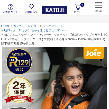
0
MENU
ご利用ガイド
お気に入り
カート
HOME
カテゴリーから選ぶ
ジュニアシート
1歳3ヶ月（15ヶ月）頃から使えるジュニアシート
joie ジュニアシート アイ・アバーナ（シェール） 【ISOFIX+トップテザー】EC
E R129適合 カップホルダー付きで便利【適応身長76cm～150cm/適応体重36kg
以下/適応月齢15か月以降