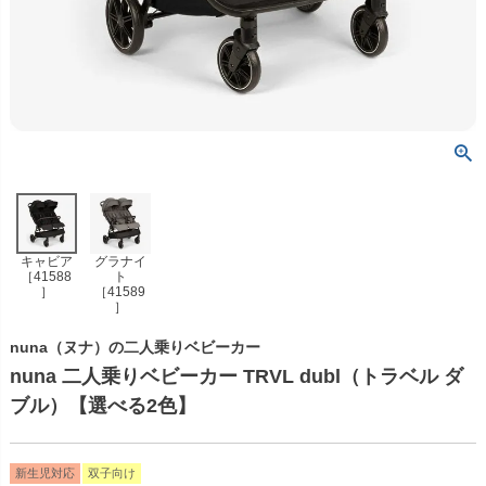
キャビア
グラナイ
［41588
ト
］
［41589
］
nuna（ヌナ）の二人乗りベビーカー
nuna 二人乗りベビーカー TRVL dubl（トラベル ダ
ブル）【選べる2色】
新生児対応
双子向け