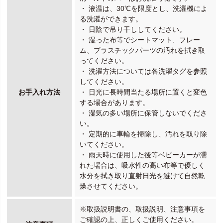
・ 液温は、30℃を限度とし、洗濯機によ
る洗濯ができます。
・ 日陰で吊り干ししてください。
・ 湿った布等でシートマット、フレー
ム、プラスチックパーツの汚れを拭き取
ってください。
・ 洗濯方法については各洗濯タグを参照
してください。
お手入れ方法
・ 日光に長時間当たる場所に置くと変色
する場合があります。
・ 湿気の多い場所に保管しないでくださ
い。
・ 定期的に車輪を掃除し、汚れを取り除
いてください。
・ 雨天時に使用した後等ベビーカーが濡
れた場合は、吸水性の高い布等で優しく
水分を拭き取り直射日光を避けて自然乾
燥させてください。
※取扱説明書の、取扱説明、注意事項を
ご確認の上、正しくご使用ください。