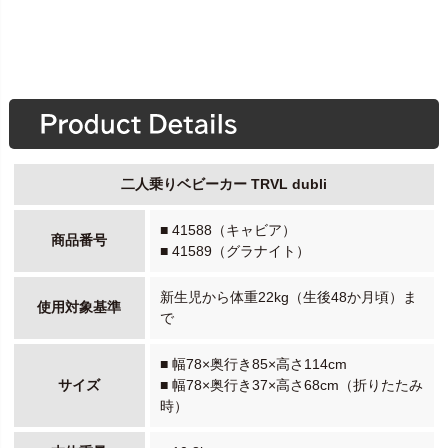
二人乗りベビーカー TRVL dubli
■ 41588（キャビア）
商品番号
■ 41589（グラナイト）
新生児から体重22kg（生後48か月頃）ま
使用対象基準
で
■ 幅78×奥行き85×高さ114cm
サイズ
■ 幅78×奥行き37×高さ68cm（折りたたみ
時）