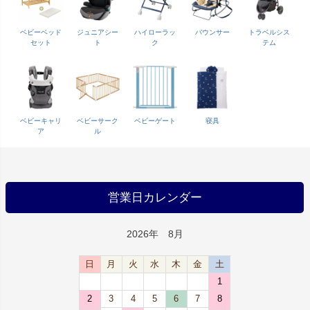
ベビーベッド
ジュニアシー
ハイローラッ
バウンサー
トラベルシス
セット
ト
ク
テム
ベビーキャリ
ベビーサーク
ベビーゲート
寝具
ア
ル
営業日カレンダー
2026年 8月
日
月
火
水
木
金
土
1
2
3
4
5
6
7
8