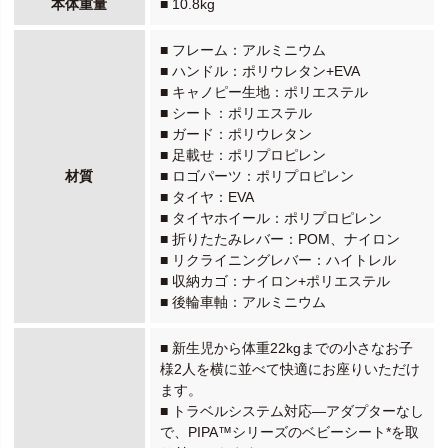
本体重量
■ 10.8kg
■ フレーム：アルミニウム
■ ハンドル：ポリウレタン+EVA
■ キャノピー生地：ポリエステル
■ シート：ポリエステル
■ ガード：ポリウレタン
■ 足載せ：ポリプロピレン
材質
■ ロゴパーツ：ポリプロピレン
■ タイヤ：EVA
■ タイヤホイール：ポリプロピレン
■ 折りたたみレバー：POM、ナイロン
■ リクライニングレバー：ハイトレル
■ 収納カゴ：ナイロン+ポリエステル
■ 後輪車軸：アルミニウム
■ 新生児から体重22kgまでの小さなお子
様2人を横に並べて快適にお座りいただけ
ます。
■ トラベルシステム対応—アダプターなし
で、PIPA™シリーズのベビーシート*を取