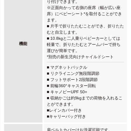
り付けできます。
※正面向かって右側の座席（幅が広い座
席）にベビーシート*を取付ることができ
ます。
■ 片手で折りたたむことができ、折りたた
むと自立します。
■ 10.8kgと二人乗りベビーカーとしては
機能
軽量で、折りたたむとアームバーで持ち
運びが簡単です。
*別売の新生児向けチャイルドシート
■ マグネットバックル
■ リクライニング無段階調節
■ フットサポート2段階調節
■ 前輪360°キャスター回転
■ キャノピーUPF 50+
■ 収納かごは約9kgまでの荷物を入れるこ
とができます。
■レインカバー付き
■キャリーバッグ付き
肩ベルトカバーはお洗濯可能です。