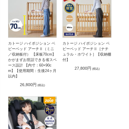
カトージ ハイポジション ベ
カトージ ハイポジション ベ
ビーベッド アーチⅡ（ミニ
ビーベッド アーチⅡ［ナチ
／収納板付） 【床板70cm】
ュラル・ホワイト］【収納棚
かがまずお世話できる省スペ
付】
ース設計 【内寸：60×90c
27,800円
(税込)
m】【使用期間：生後24ヶ月
以内】
26,800円
(税込)