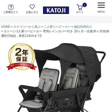
0
MENU
ご利用ガイド
お気に入り
カート
HOME
カテゴリーから選ぶ
二人乗りベビーカー
施設利用向け
カトージ 3人乗りベビーカー 専用レインカバー付き【6ヶ月～生後36ヶ月頃(体
重約15kg)|、身長114cmまで】