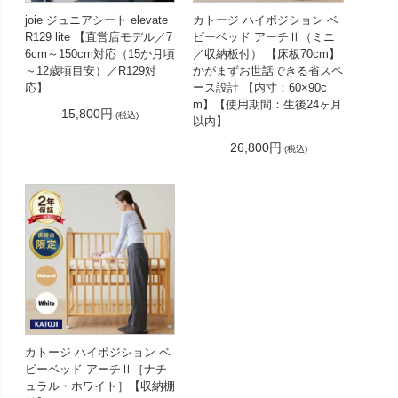
joie ジュニアシート elevate
カトージ ハイポジション ベ
R129 lite 【直営店モデル／7
ビーベッド アーチⅡ（ミニ
6cm～150cm対応（15か月頃
／収納板付） 【床板70cm】
～12歳頃目安）／R129対
かがまずお世話できる省スペ
応】
ース設計 【内寸：60×90c
m】【使用期間：生後24ヶ月
15,800円
(税込)
以内】
26,800円
(税込)
カトージ ハイポジション ベ
ビーベッド アーチⅡ［ナチ
ュラル・ホワイト］【収納棚