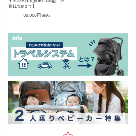
生後36ヶ月頃(体重約15kg)|、身
長114cmまで】
88,000円
(税込)