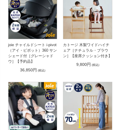
joie チャイルドシート i-pivot
カトージ 木製ワイドハイチ
（アイ・ピボット）360 サン
ェア［ナチュラル・ブラウ
シェード付［グレーシャド
ン］【座席クッション付き】
ウ］【予約品】
9,800円
(税込)
36,850円
(税込)