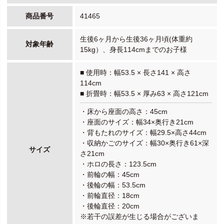
商品番号
41465
生後6ヶ月から生後36ヶ月頃(体重約
対象年齢
15kg）、身長114cmまでのお子様
■ 使用時：幅53.5 × 長さ141 × 高さ
114cm
■ 折畳時：幅53.5 × 厚み63 × 高さ121cm
・床から座面の高さ：45cm
・座面のサイズ：幅34×奥行き21cm
・背もたれのサイズ：幅29.5×高さ44cm
・収納かごのサイズ：幅30×奥行き61×深
サイズ
さ21cm
・ホロの長さ：123.5cm
・前輪の幅：45cm
・後輪の幅：53.5cm
・前輪直径：18cm
・後輪直径：20cm
※若干の誤差が生じる場合がございま