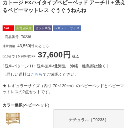
カトージ EXハイタイプベビーベッド アーチⅡ＋洗え
るベビーマットレス ぐうぐうねんね
SALE!
直営店限定
セット商品
レギュラーサイズ
商品番号
T0238
43,560
のところ
通常価格
37,600
税込
8/16まで｜5,960円OFF
送料パターン
H：送料無料/北海道・沖縄・離島部は除く
→詳しい送料は
こちら
でご確認ください。
★ レギュラーサイズ（内寸 70×120cm）のベビーベッドとベビーマ
ットレスの2点セットです。
カラー選択(ベビーベッド)
ナチュラル［T0238］