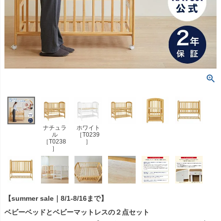
ナチュラ
ホワイト
ル
［T0239
［T0238
］
］
【summer sale｜8/1-8/16まで】
ベビーベッドとベビーマットレスの２点セット