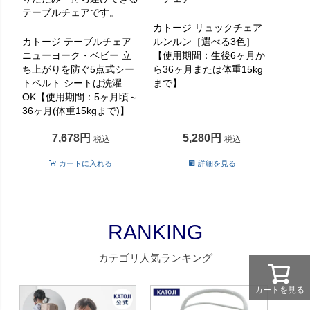
テーブルチェアです。
カトージ リュックチェア
カトージ テーブルチェア
ルンルン［選べる3色］
ニューヨーク・ベビー 立
【使用期間：生後6ヶ月か
ち上がりを防ぐ5点式シー
ら36ヶ月または体重15kg
トベルト シートは洗濯
まで】
OK【使用期間：5ヶ月頃～
36ヶ月(体重15kgまで)】
7,678
5,280
税込
税込
カートに入れる
詳細を見る
RANKING
カテゴリ人気ランキング
カートを見る