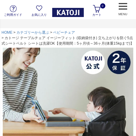
0
MENU
ご利用ガイド
お気に入り
カート
HOME
カテゴリーから選ぶ
ベビーチェア
カトージ テーブルチェア イージーフィット (収納袋付き) 立ち上がりを防ぐ5点
式シートベルト シートは洗濯OK【使用期間：5ヶ月頃～36ヶ月(体重15kgまで)】