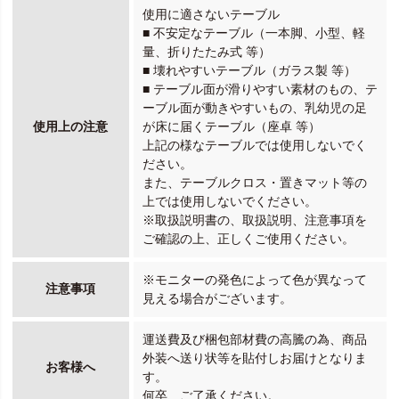
使用に適さないテーブル
■ 不安定なテーブル（一本脚、小型、軽
量、折りたたみ式 等）
■ 壊れやすいテーブル（ガラス製 等）
■ テーブル面が滑りやすい素材のもの、テ
ーブル面が動きやすいもの、乳幼児の足
使用上の注意
が床に届くテーブル（座卓 等）
上記の様なテーブルでは使用しないでく
ださい。
また、テーブルクロス・置きマット等の
上では使用しないでください。
※取扱説明書の、取扱説明、注意事項を
ご確認の上、正しくご使用ください。
※モニターの発色によって色が異なって
注意事項
見える場合がございます。
運送費及び梱包部材費の高騰の為、商品
外装へ送り状等を貼付しお届けとなりま
お客様へ
す。
何卒、ご了承ください。