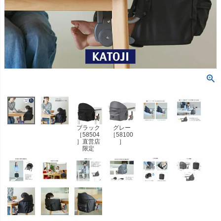
ブラック
グレー
［58504
［58100
］直営店
］
限定