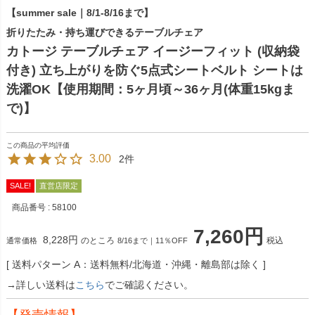
【summer sale｜8/1-8/16まで】
折りたたみ・持ち運びできるテーブルチェア
カトージ テーブルチェア イージーフィット (収納袋
付き) 立ち上がりを防ぐ5点式シートベルト シートは
洗濯OK【使用期間：5ヶ月頃～36ヶ月(体重15kgま
で)】
3.00
2
SALE!
直営店限定
商品番号
58100
7,260
8,228
のところ
税込
通常価格
8/16まで｜11％OFF
送料パターン
A：送料無料/北海道・沖縄・離島部は除く
→詳しい送料は
こちら
でご確認ください。