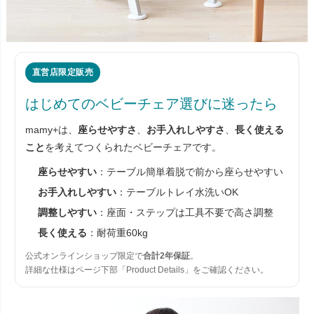
直営店限定販売
はじめてのベビーチェア選びに迷ったら
mamy+は、
座らせやすさ
、
お手入れしやすさ
、
長く使える
こと
を考えてつくられたベビーチェアです。
座らせやすい
：テーブル簡単着脱で前から座らせやすい
お手入れしやすい
：テーブルトレイ水洗いOK
調整しやすい
：座面・ステップは工具不要で高さ調整
長く使える
：耐荷重60kg
公式オンラインショップ限定で
合計2年保証
。
詳細な仕様はページ下部「Product Details」をご確認ください。