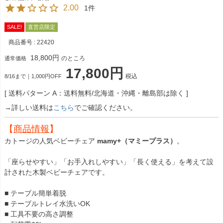
2.00
1
SALE!
直営店限定
商品番号
22420
18,800
のところ
通常価格
17,800
税込
8/16まで｜1,000円OFF
送料パターン
A：送料無料/北海道・沖縄・離島部は除く
→詳しい送料は
こちら
でご確認ください。
【
商品情報
】
カトージの人気ベビーチェア
mamy+（マミープラス）
。
「座らせやすい」「お手入れしやすい」「長く使える」を考えて設
計された木製ベビーチェアです。
■ テーブル簡単着脱
■ テーブルトレイ水洗いOK
■ 工具不要の高さ調整