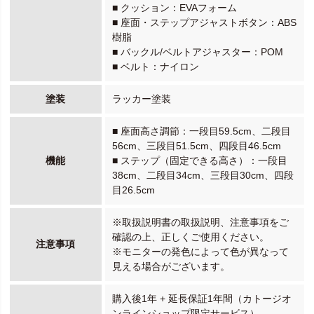
■ クッション：EVAフォーム
■ 座面・ステップアジャストボタン：ABS
樹脂
■ バックル/ベルトアジャスター：POM
■ ベルト：ナイロン
塗装
ラッカー塗装
■ 座面高さ調節：一段目59.5cm、二段目
56cm、三段目51.5cm、四段目46.5cm
機能
■ ステップ（固定できる高さ）：一段目
38cm、二段目34cm、三段目30cm、四段
目26.5cm
※取扱説明書の取扱説明、注意事項をご
確認の上、正しくご使用ください。
注意事項
※モニターの発色によって色が異なって
見える場合がございます。
購入後1年 + 延長保証1年間（カトージオ
ンラインショップ限定サービス）