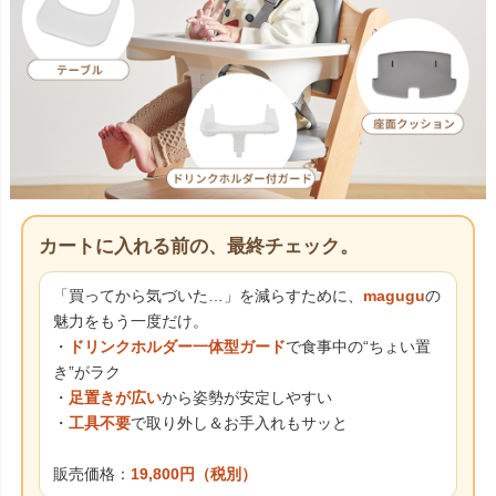
カートに入れる前の、最終チェック。
「買ってから気づいた…」を減らすために、
magugu
の
魅力をもう一度だけ。
・
ドリンクホルダー一体型ガード
で食事中の“ちょい置
き”がラク
・
足置きが広い
から姿勢が安定しやすい
・
工具不要
で取り外し＆お手入れもサッと
販売価格：
19,800円（税別）