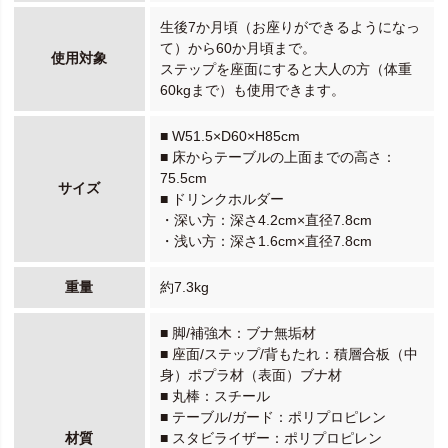
生後7か月頃（お座りができるようになっ
て）から60か月頃まで。
使用対象
ステップを座面にすると大人の方（体重
60kgまで）も使用できます。
■ W51.5×D60×H85cm
■ 床からテーブルの上面までの高さ：
75.5cm
サイズ
■ ドリンクホルダー
・深い方：深さ4.2cm×直径7.8cm
・浅い方：深さ1.6cm×直径7.8cm
重量
約7.3kg
■ 脚/補強木：ブナ無垢材
■ 座面/ステップ/背もたれ：積層合板（中
身）ポプラ材（表面）ブナ材
■ 丸棒：スチール
■ テーブル/ガード：ポリプロピレン
材質
■ スタビライザー：ポリプロピレン