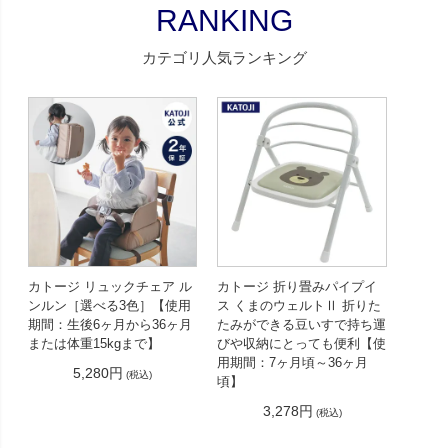
RANKING
カテゴリ人気ランキング
カトージ リュックチェア ル
カトージ 折り畳みパイプイ
ンルン［選べる3色］【使用
ス くまのウェルトⅡ 折りた
期間：生後6ヶ月から36ヶ月
たみができる豆いすで持ち運
または体重15kgまで】
びや収納にとっても便利【使
用期間：7ヶ月頃～36ヶ月
5,280円
(税込)
頃】
3,278円
(税込)