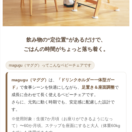
飲み物の“定位置”があるだけで、
ごはんの時間がちょっと落ち着く。
magugu（マググ）ってこんなベビーチェアです
magugu（マググ）
は、
「ドリンクホルダー一体型ガー
ド」
で食事シーンを快適にしながら、
足置き＆座面調整
で
成長に合わせて長く使えるベビーチェアです。
さらに、元気に動く時期でも、安定感に配慮した設計で
す。
※使用対象：生後7か月頃（お座りができるようになっ
て）〜60か月頃。ステップを座面にすると大人（体重60kg