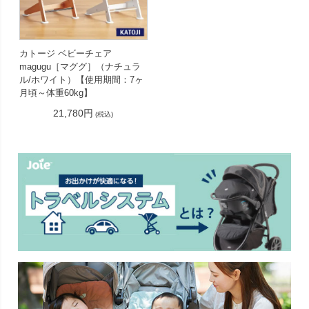
カトージ ベビーチェア
magugu［マググ］（ナチュラ
ル/ホワイト）【使用期間：7ヶ
月頃～体重60kg】
21,780円
(税込)