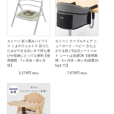
カトージ 折り畳みパイプイ
カトージ テーブルチェア ニ
ス くまのウェルトⅡ 折りた
ューヨーク・ベビー 立ち上
たみができる豆いすで持ち運
がりを防ぐ5点式シートベル
びや収納にとっても便利【使
ト シートは洗濯OK【使用期
用期間：7ヶ月頃～36ヶ月
間：5ヶ月頃～36ヶ月(体重15
頃】
kgまで)】
3,278円
7,678円
(税込)
(税込)