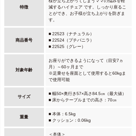
様が立ち上がってしまうママの悩みを軽
特徴
減するハイチェア です。しっかり座るこ
とができ、お子様が立ち上がりを防ぎま
す。
■ 22523（ナチュラル）
商品番号
■ 22524（プチバニラ）
■ 22525（グレー）
お座りができるようになって（目安7ヵ
月）～60ヶ月まで
対象年齢
※足乗せを座面として使用すると60kgま
で使用可能
■ 幅50×奥行き57×高さ84.5㎝（最大値）
サイズ
■ 床からテーブルまでの高さ：70㎝
■ 本体：6.5kg
重量
■ クッション：0.06kg
＜本体＞