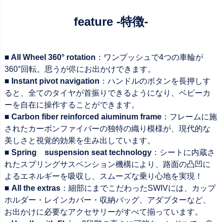
feature -特徴-
■ All Wheel 360° rotation
：ワンプッシュで4つの車輪が
360°回転。思うが侭にお出かけできます。
■ Instant pivot navigation
：ハンドルのボタンを長押しす
ると、全てのタイヤが首振りできるようになり、ベビーカ
ーを自在に操作することができます。
■ Carbon fiber reinforced aiuminum frame
：フレームに施
されたカーボンファイバーの独特の織り模様が、現代的な
美しさと視覚的効果を生み出しています。
■ Spring suspension seat technology
：シートに内蔵さ
れたスプリングサスペンション機構により、路面の凸凹に
よるエネルギーを吸収し、スムーズな乗り心地を実現！
■ All the extras
：細部にまでこだわったSWIVには、カップ
ホルダー・レインカバー・収納バッグ、アダプターなど、
お出かけに必要なアクセサリーがすべて揃っています。