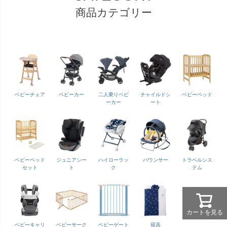
商品カテゴリー
ベビーチェア
ベビーカー
二人乗りベビ
チャイルドシ
ベビーベッド
ーカー
ート
ベビーベッド
ジュニアシー
ハイローラッ
バウンサー
トラベルシス
セット
ト
ク
テム
カートを見る
ベビーキャリ
ベビーサーク
ベビーゲート
寝具