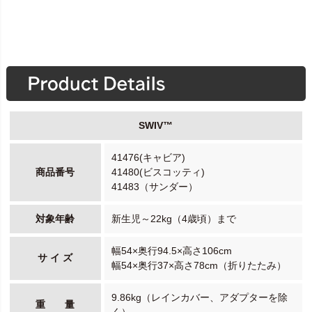
SWIV™
41476(キャビア)
商品番号
41480(ビスコッティ)
41483（サンダー）
対象年齢
新生児～22kg（4歳頃）まで
幅54×奥行94.5×高さ106cm
サ イ ズ
幅54×奥行37×高さ78cm（折りたたみ）
9.86kg（レインカバー、アダプターを除
重 量
く）