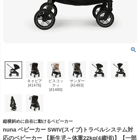
キャビア
ビスコッ
サンダー
[41476]
ティ
[41483]
[41480]
縦横斜めに自在に動けるベビーカー
nuna ベビーカー SWIV(スイブ)トラベルシステム対
応のベビーカー 【新生児～体重22kg(4歳頃)】【一部