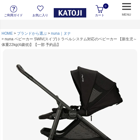
0
MENU
ご利用ガイド
お気に入り
カート
HOME
ブランドから選ぶ
nuna｜ヌナ
nuna ベビーカー SWIV(スイブ)トラベルシステム対応のベビーカー 【新生児～
体重22kg(4歳頃)】【一部 予約品】