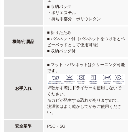
ュ
■ 収納バッグ
・ポリエステル
・持ち手部分：ポリウレタン
■ 折りたたみ
■ バシネット付（バシネットをつけるとベ
機能/付属品
ビーベッドとして使用可能）
■ 収納バッグ付
■ マット・バシネットはクリーニング可能
です。
※乾かす際にドライヤーを使用しないで
お手入れ
ください。
※カビが発生する恐れがありますので、
洗濯後はよく乾かしてからご使用くださ
い。
安全基準
PSC・SG