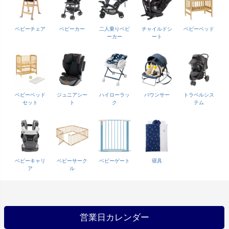
ベビーチェア
ベビーカー
二人乗りベビ
チャイルドシ
ベビーベッド
ーカー
ート
ベビーベッド
ジュニアシー
ハイローラッ
バウンサー
トラベルシス
セット
ト
ク
テム
ベビーキャリ
ベビーサーク
ベビーゲート
寝具
ア
ル
営業日カレンダー