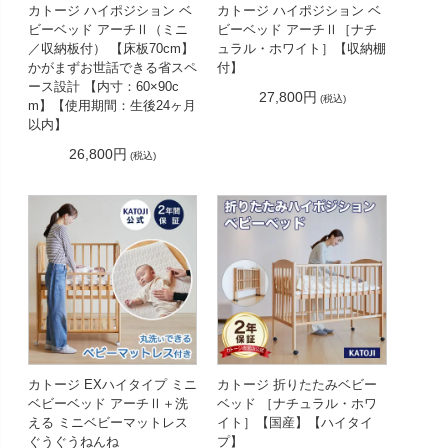
カトージ ハイポジション ベ
カトージ ハイポジション ベ
ビーベッド アーチⅡ（ミニ
ビーベッド アーチⅡ［ナチ
／収納板付） 【床板70cm】
ュラル・ホワイト］【収納棚
かがまずお世話できる省スペ
付】
ース設計 【内寸：60×90c
27,800円
(税込)
m】【使用期間：生後24ヶ月
以内】
26,800円
(税込)
カトージ EXハイタイプ ミニ
カトージ 折りたたみベビー
ベビーベッド アーチⅡ＋洗
ベッド ［ナチュラル・ホワ
える ミニベビーマットレス
イト］【国産】【ハイタイ
ぐうぐうねんね
プ】