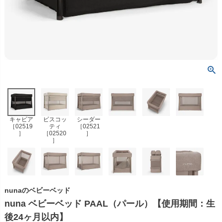
キャビア
ビスコッ
シーダー
［02519
ティ
［02521
］
［02520
］
］
nunaのベビーベッド
nuna ベビーベッド PAAL（パール）【使用期間：生
後24ヶ月以内】