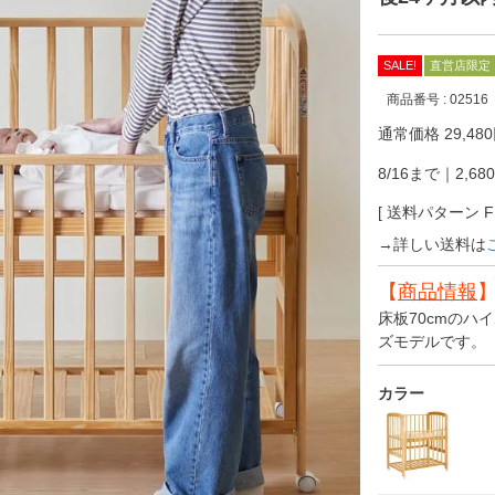
SALE!
直営店限定
商品番号
02516
通常価格
29,480
8/16まで｜2,68
送料パターン
→詳しい送料は
【
商品情報
床板70cmの
ズモデルです。
カラー