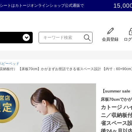
15,00
シートはカトージオンラインショップ公式通販で
会員登録
ログ
ベビーベッド
収納板付） 【床板70cm】かがまずお世話できる省スペース設計 【内寸：60×90c
【summer sale
床板70cmで
カトージ ハ
ニ／収納板付
省スペース設
後24ヶ月以