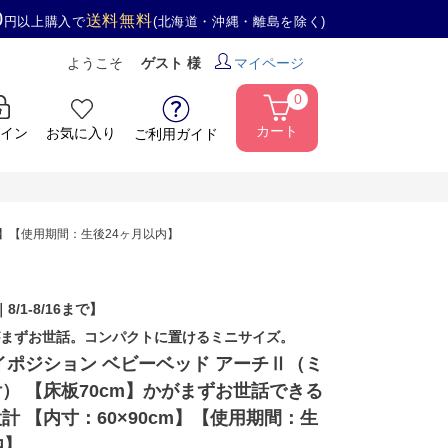
0
送料無料
円以上購入で
(北海道・沖縄・離島を除く)
ようこそ
ゲスト 様
マイページ
0
カート
イン
お気に入り
ご利用ガイド
m】【使用期間：生後24ヶ月以内】
｜8/1-8/16まで】
かがまずお世話。コンパクトに置けるミニサイズ。
イポジション ベビーベッド アーチⅡ（ミ
） 【床板70cm】かがまずお世話できる
計 【内寸：60×90cm】【使用期間：生
内】