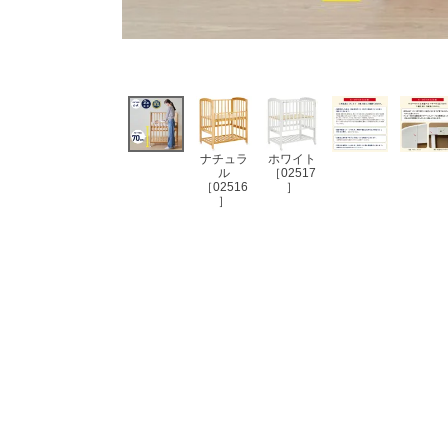
ナチュラ
ホワイト
ル
［02517
［02516
］
］