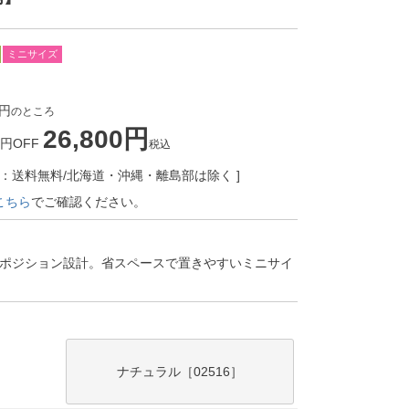
ミニサイズ
のところ
26,800
0円OFF
税込
F：送料無料/北海道・沖縄・離島部は除く
こちら
でご確認ください。
】
ハイポジション設計。省スペースで置きやすいミニサイ
ナチュラル［02516］