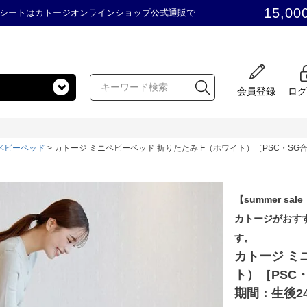
15,00
シートはカトージオンラインショップ公式通販で
会員登録
ログ
ベビーベッド
カトージ ミニベビーベッド 折りたたみ F（ホワイト）［PSC・SG
【summer sale
カトージがおす
す。
カトージ ミ
ト）［PSC
期間：生後2