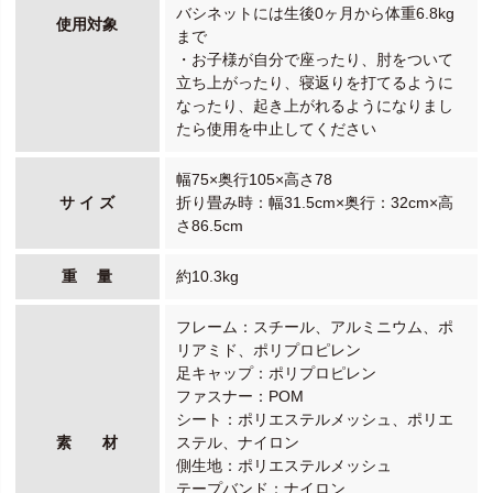
バシネットには生後0ヶ月から体重6.8kg
使用対象
まで
・お子様が自分で座ったり、肘をついて
立ち上がったり、寝返りを打てるように
なったり、起き上がれるようになりまし
たら使用を中止してください
幅75×奥行105×高さ78
サ イ ズ
折り畳み時：幅31.5cm×奥行：32cm×高
さ86.5cm
重 量
約10.3kg
フレーム：スチール、アルミニウム、ポ
リアミド、ポリプロピレン
足キャップ：ポリプロピレン
ファスナー：POM
シート：ポリエステルメッシュ、ポリエ
素 材
ステル、ナイロン
側生地：ポリエステルメッシュ
テープバンド：ナイロン