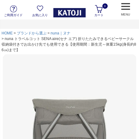
0
MENU
ご利用ガイド
お気に入り
カート
HOME
ブランドから選ぶ
nuna｜ヌナ
nuna トラベルコット SENA aire(セナ エア) 折りたたみできるベビーサークル
収納袋付きでお出かけ先でも使用できる【使用期間：新生児～体重15kg(身長約8
6㎝)まで】