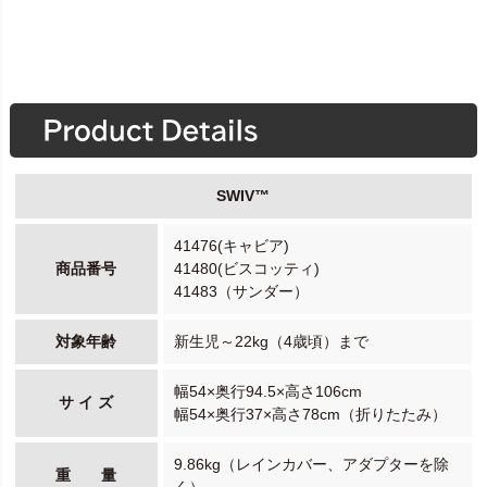
SWIV™
41476(キャビア)
商品番号
41480(ビスコッティ)
41483（サンダー）
対象年齢
新生児～22kg（4歳頃）まで
幅54×奥行94.5×高さ106cm
サ イ ズ
幅54×奥行37×高さ78cm（折りたたみ）
9.86kg（レインカバー、アダプターを除
重 量
く）