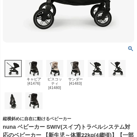
キャビア
ビスコッ
サンダー
[41476]
ティ
[41483]
[41480]
縦横斜めに自在に動けるベビーカー
nuna ベビーカー SWIV(スイブ)トラベルシステム対
応のベビーカー 【新生児～体重22kg(4歳頃)】【一部