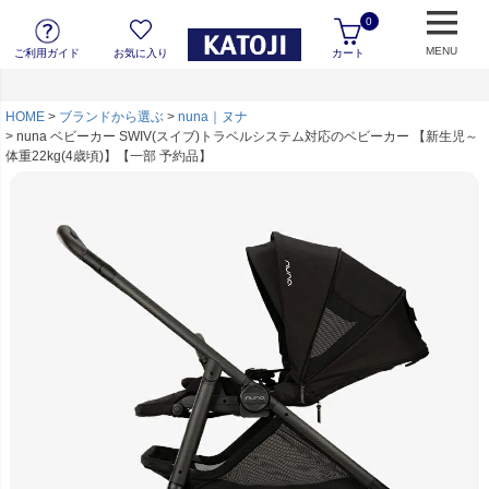
0
MENU
ご利用ガイド
お気に入り
カート
HOME
ブランドから選ぶ
nuna｜ヌナ
nuna ベビーカー SWIV(スイブ)トラベルシステム対応のベビーカー 【新生児～
体重22kg(4歳頃)】【一部 予約品】