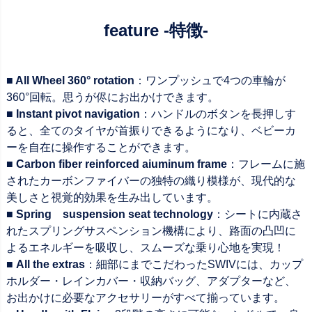
feature -特徴-
■ All Wheel 360° rotation
：ワンプッシュで4つの車輪が
360°回転。思うが侭にお出かけできます。
■ Instant pivot navigation
：ハンドルのボタンを長押しす
ると、全てのタイヤが首振りできるようになり、ベビーカ
ーを自在に操作することができます。
■ Carbon fiber reinforced aiuminum frame
：フレームに施
されたカーボンファイバーの独特の織り模様が、現代的な
美しさと視覚的効果を生み出しています。
■ Spring suspension seat technology
：シートに内蔵さ
れたスプリングサスペンション機構により、路面の凸凹に
よるエネルギーを吸収し、スムーズな乗り心地を実現！
■ All the extras
：細部にまでこだわったSWIVには、カップ
ホルダー・レインカバー・収納バッグ、アダプターなど、
お出かけに必要なアクセサリーがすべて揃っています。