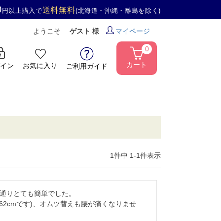
0
送料無料
円以上購入で
(北海道・沖縄・離島を除く)
ようこそ
ゲスト 様
マイページ
0
カート
イン
お気に入り
ご利用ガイド
1
件中
1
-
1
件表示
通りとても簡単でした。

62cmです)、オムツ替えも腰が痛くなりませ