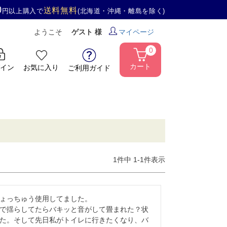
0
送料無料
円以上購入で
(北海道・沖縄・離島を除く)
ようこそ
ゲスト 様
マイページ
0
カート
イン
お気に入り
ご利用ガイド
1
件中
1
-
1
件表示
ょっちゅう使用してました。

で揺らしてたらバキッと音がして畳まれた？状
た。そして先日私がトイレに行きたくなり、バ