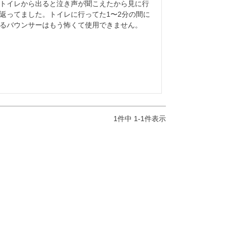
トイレから出ると泣き声が聞こえたから見に行
返ってました。トイレに行ってた1〜2分の間に
るバウンサーはもう怖くて使用できません。
1
件中
1
-
1
件表示